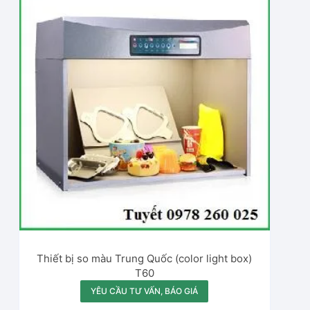
Thiết bị so màu Trung Quốc (color light box)
T60
YÊU CẦU TƯ VẤN, BÁO GIÁ