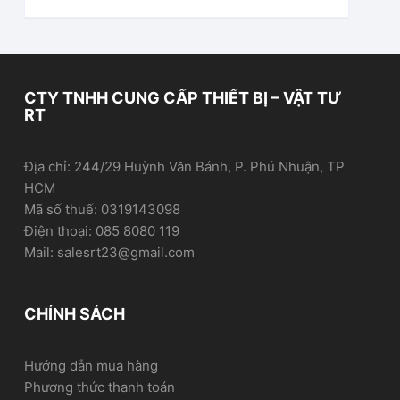
CTY TNHH CUNG CẤP THIẾT BỊ – VẬT TƯ
RT
Địa chỉ: 244/29 Huỳnh Văn Bánh, P. Phú Nhuận, TP
HCM
Mã số thuế: 0319143098
Điện thoại: 085 8080 119
Mail: salesrt23@gmail.com
CHÍNH SÁCH
Hướng dẫn mua hàng
Phương thức thanh toán