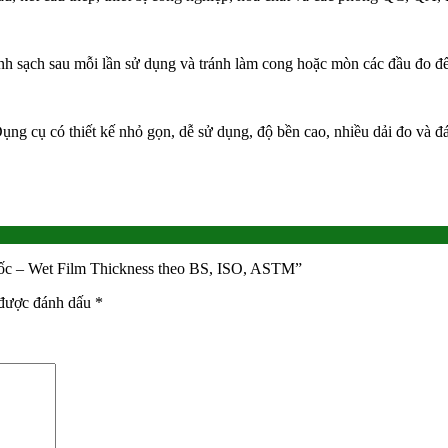
nh sạch sau mỗi lần sử dụng và tránh làm cong hoặc mòn các đầu đo để 
ụng cụ có thiết kế nhỏ gọn, dễ sử dụng, độ bền cao, nhiều dải đo và đá
uốc – Wet Film Thickness theo BS, ISO, ASTM”
 được đánh dấu
*