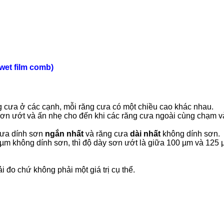
wet film comb)
g cưa ở các cạnh, mỗi răng cưa có một chiều cao khác nhau.
ơn ướt và ấn nhẹ cho đến khi các răng cưa ngoài cùng chạm v
cưa dính sơn
ngắn nhất
và răng cưa
dài nhất
không dính sơn.
m không dính sơn, thì độ dày sơn ướt là giữa 100 µm và 125 
i đo chứ không phải một giá trị cụ thể.