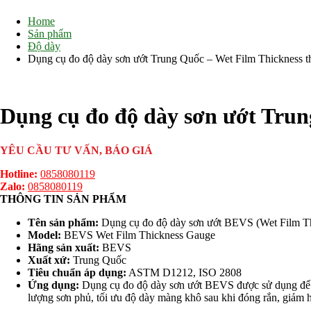
Home
Sản phẩm
Độ dày
Dụng cụ đo độ dày sơn ướt Trung Quốc – Wet Film Thickness
Dụng cụ đo độ dày sơn ướt Tru
YÊU CẦU TƯ VẤN, BÁO GIÁ
Hotline:
0858080119
Zalo:
0858080119
THÔNG TIN SẢN PHẨM
Tên sản phẩm:
Dụng cụ đo độ dày sơn ướt BEVS (Wet Film T
Model:
BEVS Wet Film Thickness Gauge
Hãng sản xuất:
BEVS
Xuất xứ:
Trung Quốc
Tiêu chuẩn áp dụng:
ASTM D1212, ISO 2808
Ứng dụng:
Dụng cụ đo độ dày sơn ướt BEVS được sử dụng để
lượng sơn phủ, tối ưu độ dày màng khô sau khi đóng rắn, giảm 