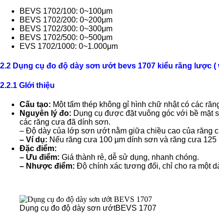
BEVS 1702/100: 0~100μm
BEVS 1702/200: 0~200μm
BEVS 1702/300: 0~300μm
BEVS 1702/500: 0~500μm
EVS 1702/1000: 0~1.000μm
2.2 Dụng cụ đo độ dày sơn ướt bevs 1707 kiểu răng lược (
2.2.1 GIới thiệu
Cấu tạo:
Một tấm thép không gỉ hình chữ nhật có các răn
Nguyên lý đo:
Dụng cụ được đặt vuông góc với bề mặt s
các răng cưa đã dính sơn.
– Độ dày của lớp sơn ướt nằm giữa chiều cao của răng 
– Ví dụ:
Nếu răng cưa 100 µm dính sơn và răng cưa 125 µ
Đặc điểm:
– Ưu điểm:
Giá thành rẻ, dễ sử dụng, nhanh chóng.
– Nhược điểm:
Độ chính xác tương đối, chỉ cho ra một dả
Dụng cụ đo độ dày sơn ướtBEVS 1707