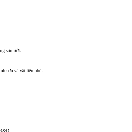
ng sơn ướt.
nh sơn và vật liệu phủ.
.
, R&D.