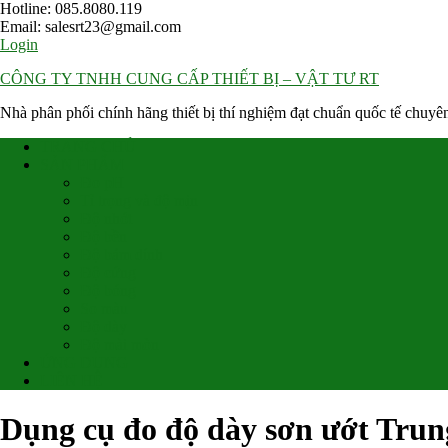
Skip
Hotline: 085.8080.119
to
Email: salesrt23@gmail.com
content
Login
CÔNG TY TNHH CUNG CẤP THIẾT BỊ – VẬT TƯ RT
Nhà phân phối chính hãng thiết bị thí nghiệm đạt chuẩn quốc tế chuy
TRANG CHỦ
SẢN PHẨM
Đo pH
Tỉ trọng và độ mịn
Độ nhớt
Độ bền
Độ bám dính
Độ cứng
Độ bóng
So màu
Độ dày
Độ mài mòn
ỨNG DỤNG
LIÊN HỆ
Dụng cụ đo độ dày sơn ướt Tru