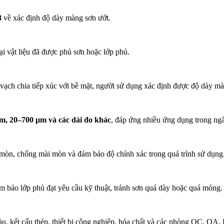
8
về xác định độ dày màng sơn ướt.
oại vật liệu đã được phủ sơn hoặc lớp phủ.
vạch chia tiếp xúc với bề mặt, người sử dụng xác định được độ dày mà
m, 20–700 μm và các dải đo khác
, đáp ứng nhiều ứng dụng trong ngà
 mòn, chống mài mòn và đảm bảo độ chính xác trong quá trình sử dụng
 bảo lớp phủ đạt yêu cầu kỹ thuật, tránh sơn quá dày hoặc quá mỏng.
àu, kết cấu thép, thiết bị công nghiệp, hóa chất và các phòng QC, QA