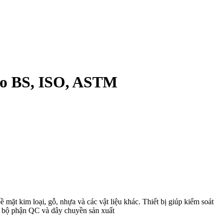
heo BS, ISO, ASTM
ề mặt kim loại, gỗ, nhựa và các vật liệu khác. Thiết bị giúp kiểm soát
m, bộ phận QC và dây chuyền sản xuất