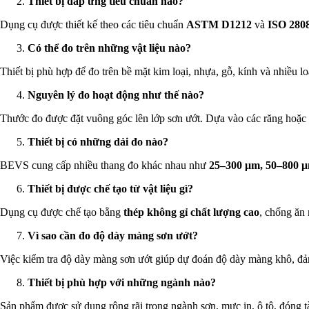
Thiết bị đáp ứng tiêu chuẩn nào?
Dụng cụ được thiết kế theo các tiêu chuẩn
ASTM D1212
và
ISO 280
Có thể đo trên những vật liệu nào?
Thiết bị phù hợp để đo trên bề mặt kim loại, nhựa, gỗ, kính và nhiều l
Nguyên lý đo hoạt động như thế nào?
Thước đo được đặt vuông góc lên lớp sơn ướt. Dựa vào các răng hoặc 
Thiết bị có những dải đo nào?
BEVS cung cấp nhiều thang đo khác nhau như
25–300 μm, 50–800 μ
Thiết bị được chế tạo từ vật liệu gì?
Dụng cụ được chế tạo bằng
thép không gỉ chất lượng cao
, chống ăn
Vì sao cần đo độ dày màng sơn ướt?
Việc kiểm tra độ dày màng sơn ướt giúp dự đoán độ dày màng khô, đảm
Thiết bị phù hợp với những ngành nào?
Sản phẩm được sử dụng rộng rãi trong ngành sơn, mực in, ô tô, đóng t