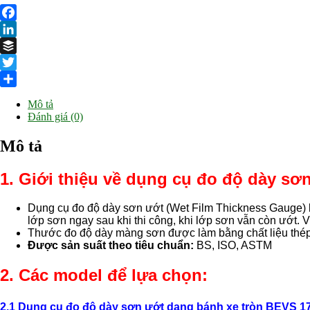
Facebook
LinkedIn
Buffer
Twitter
Share
Mô tả
Đánh giá (0)
Mô tả
1. Giới thiệu về dụng cụ đo độ dày s
Dụng cụ đo độ dày sơn ướt (Wet Film Thickness Gauge) là
lớp sơn ngay sau khi thi công, khi lớp sơn vẫn còn ướt. 
Thước đo độ dày màng sơn được làm bằng chất liệu thép kh
Được sản suất theo tiêu chuẩn:
BS, ISO, ASTM
2. Các model để lựa chọn:
2.1
D
ụng cụ đo độ dày sơn ướt
dạng bánh xe tròn
BEVS 17