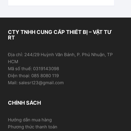
CTY TNHH CUNG CẤP THIẾT BỊ – VẬT TƯ
RT
Địa chỉ: 244/29 Huỳnh Văn Bánh, P. Phú Nhuận, TP
HCM
Mã số thuế: 0319143098
Điện thoại: 085 8080 119
Mail: salesrt23@gmail.com
CHÍNH SÁCH
Hướng dẫn mua hàng
Phương thức thanh toán