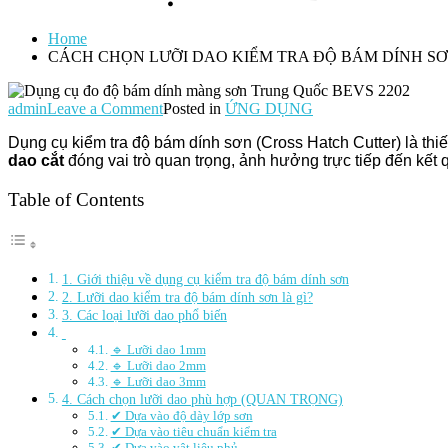
Home
CÁCH CHỌN LƯỠI DAO KIỂM TRA ĐỘ BÁM DÍNH SƠN
on
admin
Leave a Comment
Posted in
ỨNG DỤNG
CÁCH
Dụng cụ kiểm tra độ bám dính sơn (Cross Hatch Cutter) là thi
CHỌN
dao cắt
đóng vai trò quan trọng, ảnh hưởng trực tiếp đến kết 
LƯỠI
DAO
KIỂM
Table of Contents
TRA
ĐỘ
BÁM
DÍNH
1. Giới thiệu về dụng cụ kiểm tra độ bám dính sơn
SƠN
2. Lưỡi dao kiểm tra độ bám dính sơn là gì?
THEO
3. Các loại lưỡi dao phổ biến
TIÊU
CHUẨN
🔹 Lưỡi dao 1mm
ISO
🔹 Lưỡi dao 2mm
2409
🔹 Lưỡi dao 3mm
4. Cách chọn lưỡi dao phù hợp (QUAN TRỌNG)
✔ Dựa vào độ dày lớp sơn
✔ Dựa vào tiêu chuẩn kiểm tra
✔ Dựa vào vật liệu phủ