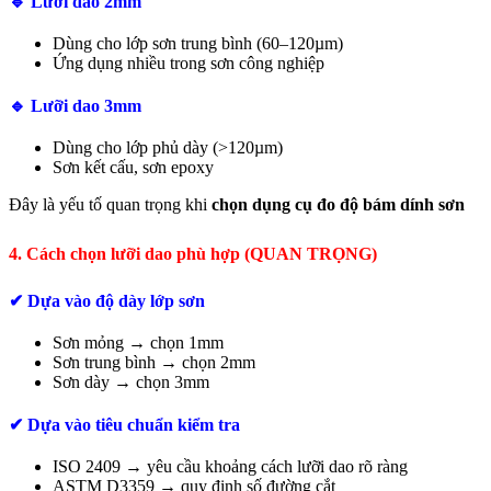
🔹 Lưỡi dao 2mm
Dùng cho lớp sơn trung bình (60–120µm)
Ứng dụng nhiều trong sơn công nghiệp
🔹 Lưỡi dao 3mm
Dùng cho lớp phủ dày (>120µm)
Sơn kết cấu, sơn epoxy
Đây là yếu tố quan trọng khi
chọn dụng cụ đo độ bám dính sơn
4. Cách chọn lưỡi dao phù hợp (QUAN TRỌNG)
✔ Dựa vào độ dày lớp sơn
Sơn mỏng → chọn 1mm
Sơn trung bình → chọn 2mm
Sơn dày → chọn 3mm
✔ Dựa vào tiêu chuẩn kiểm tra
ISO 2409 → yêu cầu khoảng cách lưỡi dao rõ ràng
ASTM D3359 → quy định số đường cắt