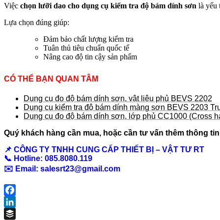
Việc
chọn lưỡi dao cho dụng cụ kiểm tra độ bám dính sơn
là yếu 
Lựa chọn đúng giúp:
Đảm bảo chất lượng kiểm tra
Tuân thủ tiêu chuẩn quốc tế
Nâng cao độ tin cậy sản phẩm
CÓ THỂ BẠN QUAN TÂM
Dụng cụ đo độ bám dính sơn, vật liệu phủ BEVS 2202
Dụng cụ kiểm tra độ bám dính màng sơn BEVS 2203 Tru
Dụng cụ đo độ bám dính sơn, lớp phủ CC1000 (Cross hat
Quý khách hàng cần mua, hoặc cần tư vấn thêm thông tin v
📌 CÔNG TY TNHH CUNG CẤP THIẾT BỊ – VẬT TƯ RT
📞 Hotline: 085.8080.119
✉️ Email:
salesrt23@gmail.com
Facebook
LinkedIn