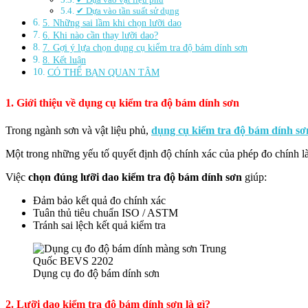
✔ Dựa vào tần suất sử dụng
5. Những sai lầm khi chọn lưỡi dao
6. Khi nào cần thay lưỡi dao?
7. Gợi ý lựa chọn dụng cụ kiểm tra độ bám dính sơn
8. Kết luận
CÓ THỂ BẠN QUAN TÂM
1. Giới thiệu về dụng cụ kiểm tra độ bám dính sơn
Trong ngành sơn và vật liệu phủ,
dụng cụ kiểm tra độ bám dính sơn (
Một trong những yếu tố quyết định độ chính xác của phép đo chính l
Việc
chọn đúng lưỡi dao kiểm tra độ bám dính sơn
giúp:
Đảm bảo kết quả đo chính xác
Tuân thủ tiêu chuẩn ISO / ASTM
Tránh sai lệch kết quả kiểm tra
Dụng cụ đo độ bám dính sơn
2. Lưỡi dao kiểm tra độ bám dính sơn là gì?