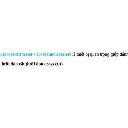
cross cut tester / cross hatch tester)
là thiết bị quan trọng giúp đán
à
lưỡi dao cắt (lưỡi dao cross cut)
.