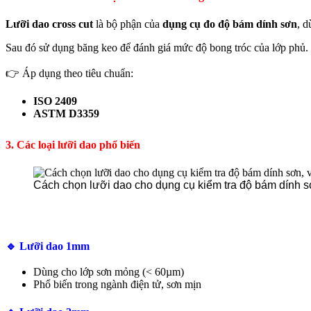
Lưỡi dao cross cut
là bộ phận của
dụng cụ đo độ bám dính sơn
, d
Sau đó sử dụng băng keo để đánh giá mức độ bong tróc của lớp phủ.
👉 Áp dụng theo tiêu chuẩn:
ISO 2409
ASTM D3359
3. Các loại lưỡi dao phổ biến
Cách chọn lưỡi dao cho dụng cụ kiểm tra độ bám dính sơ
🔹 Lưỡi dao 1mm
Dùng cho lớp sơn mỏng (< 60µm)
Phổ biến trong ngành điện tử, sơn mịn