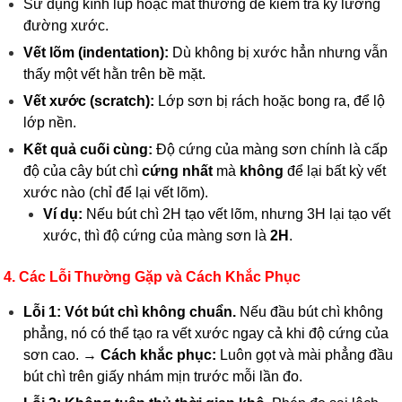
Sử dụng kính lúp hoặc mắt thường để kiểm tra kỹ lưỡng
đường xước.
Vết lõm (indentation):
Dù không bị xước hẳn nhưng vẫn
thấy một vết hằn trên bề mặt.
Vết xước (scratch):
Lớp sơn bị rách hoặc bong ra, để lộ
lớp nền.
Kết quả cuối cùng:
Độ cứng của màng sơn chính là cấp
độ của cây bút chì
cứng nhất
mà
không
để lại bất kỳ vết
xước nào (chỉ để lại vết lõm).
Ví dụ:
Nếu bút chì 2H tạo vết lõm, nhưng 3H lại tạo vết
xước, thì độ cứng của màng sơn là
2H
.
4. Các Lỗi Thường Gặp và Cách Khắc Phục
Lỗi 1: Vót bút chì không chuẩn.
Nếu đầu bút chì không
phẳng, nó có thể tạo ra vết xước ngay cả khi độ cứng của
sơn cao. →
Cách khắc phục:
Luôn gọt và mài phẳng đầu
bút chì trên giấy nhám mịn trước mỗi lần đo.