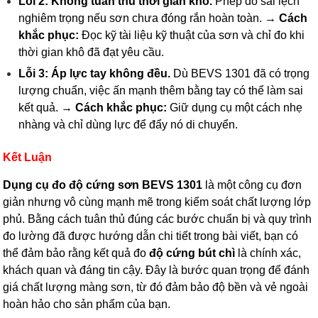
Lỗi 2: Không tuân thủ thời gian khô.
Phép đo sai lệch
nghiêm trọng nếu sơn chưa đóng rắn hoàn toàn. →
Cách
khắc phục:
Đọc kỹ tài liệu kỹ thuật của sơn và chỉ đo khi
thời gian khô đã đạt yêu cầu.
Lỗi 3: Áp lực tay không đều.
Dù BEVS 1301 đã có trọng
lượng chuẩn, việc ấn mạnh thêm bằng tay có thể làm sai
kết quả. →
Cách khắc phục:
Giữ dụng cụ một cách nhẹ
nhàng và chỉ dùng lực để đẩy nó di chuyển.
Kết Luận
Dụng cụ đo độ cứng sơn BEVS 1301
là một công cụ đơn
giản nhưng vô cùng mạnh mẽ trong kiểm soát chất lượng lớp
phủ. Bằng cách tuân thủ đúng các bước chuẩn bị và quy trình
đo lường đã được hướng dẫn chi tiết trong bài viết, bạn có
thể đảm bảo rằng kết quả đo
độ cứng bút chì
là chính xác,
khách quan và đáng tin cậy. Đây là bước quan trọng để đánh
giá chất lượng màng sơn, từ đó đảm bảo độ bền và vẻ ngoài
hoàn hảo cho sản phẩm của bạn.