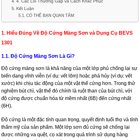
4. Các Lỗi Thường Gặp và Cách Khắc Phục
Kết Luận
CÓ THỂ BẠN QUAN TÂM:
1. Hiểu Đúng Về Độ Cứng Màng Sơn và Dụng Cụ BEVS
1301
1.1. Độ Cứng Màng Sơn Là Gì?
Độ cứng màng sơn là khả năng của một lớp phủ chống lại sự
biến dạng vĩnh viễn (ví dụ: vết lõm) hoặc phá hủy (ví dụ: vết
xước) khi chịu tác động của một vật thể cứng hơn. Trong thử
nghiệm bút chì, vật thể đó chính là ruột than của bút chì, với
độ cứng được chuẩn hóa từ mềm nhất (6B) đến cứng nhất
(6H).
Độ cứng là một đặc tính quan trọng, quyết định tuổi thọ và tính
thẩm mỹ của sản phẩm. Một lớp sơn đủ cứng sẽ chống lại
được những va quệt, cọ xát trong quá trình sử dụng hàng