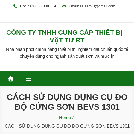
Skip
Hotline: 085.8080.119
Email: salesrt23@gmail.com
to
content
CÔNG TY TNHH CUNG CẤP THIẾT BỊ –
VẬT TƯ RT
Nhà phân phối chính hãng thiết bị thí nghiệm đạt chuẩn quốc tế
chuyên dùng cho ngành sản xuất sơn và mực in
CÁCH SỬ DỤNG DỤNG CỤ ĐO
ĐỘ CỨNG SƠN BEVS 1301
Home
CÁCH SỬ DỤNG DỤNG CỤ ĐO ĐỘ CỨNG SƠN BEVS 1301