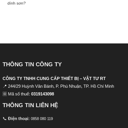
dính sơn?
THÔNG TIN CÔNG TY
CÔNG TY TNHH CUNG CẤP THIẾT BỊ – VẬT TƯ RT
📍 244/29 Huỳnh Văn Bánh, P. Phú Nhuận, TP. Hồ Chí Minh
🆔 Mã số thuế:
0319143098
THÔNG TIN LIÊN HỆ
📞
Điện thoại:
0858 080 119