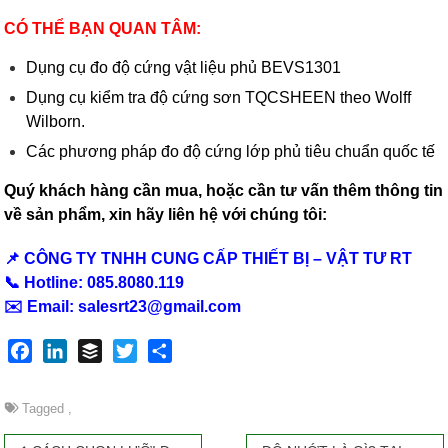
CÓ THỂ BẠN QUAN TÂM:
Dụng cụ đo độ cứng vật liệu phủ BEVS1301
Dụng cụ kiểm tra độ cứng sơn TQCSHEEN theo Wolff
Wilborn.
Các phương pháp đo độ cứng lớp phủ tiêu chuẩn quốc tế
Quý khách hàng cần mua, hoặc cần tư vấn thêm thông tin
về sản phẩm, xin hãy liên hệ với chúng tôi:
📌 CÔNG TY TNHH CUNG CẤP THIẾT BỊ – VẬT TƯ RT
📞 Hotline: 085.8080.119
✉️ Email:
salesrt23@gmail.com
F
L
B
T
S
a
i
u
w
h
c
n
f
i
a
Tagged
,
e
k
f
t
r
b
e
e
t
e