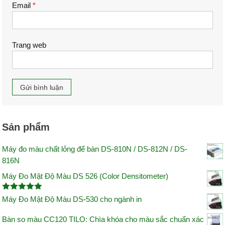
Email
*
Trang web
Sản phẩm
Máy đo màu chất lỏng để bàn DS-810N / DS-812N / DS-
816N
Máy Đo Mật Độ Màu DS 526 (Color Densitometer)
Được xếp
Máy Đo Mật Độ Màu DS-530 cho ngành in
hạng
5.00
5 sao
Bàn so màu CC120 TILO: Chìa khóa cho màu sắc chuẩn xác