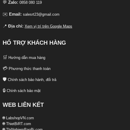
💬
Zalo:
0858 080 119
✉️
Email:
salesrt23@gmail.com
📍
Địa chỉ:
Xem vị trí trên Google Maps
HỔ TRỢ KHÁCH HÀNG
🛒
Hướng dẫn mua hàng
💳
Phương thức thanh toán
🛡️
Chính sách bảo hành, đổi trả
🔒
Chính sách bảo mật
WEB LIÊN KẾT
🌐 LabshopVN.com
🌐 ThietBiRT.com
🌐 ThiNghiemBaoBi.com