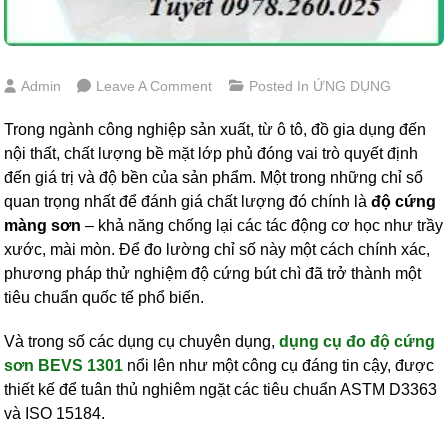
On
Admin
Leave A Comment
Posted In
ỨNG DỤNG
CÁCH
SỬ
Trong ngành công nghiệp sản xuất, từ ô tô, đồ gia dụng đến
DỤNG
nội thất, chất lượng bề mặt lớp phủ đóng vai trò quyết định
DỤNG
đến giá trị và độ bền của sản phẩm. Một trong những chỉ số
CỤ
quan trọng nhất để đánh giá chất lượng đó chính là
độ cứng
ĐO
màng sơn
– khả năng chống lại các tác động cơ học như trầy
ĐỘ
xước, mài mòn. Để đo lường chỉ số này một cách chính xác,
CỨNG
SƠN
phương pháp thử nghiệm độ cứng bút chì đã trở thành một
BEVS
tiêu chuẩn quốc tế phổ biến.
1301
Và trong số các dụng cụ chuyên dụng,
dụng cụ đo độ cứng
sơn BEVS 1301
nổi lên như một công cụ đáng tin cậy, được
thiết kế để tuân thủ nghiêm ngặt các tiêu chuẩn ASTM D3363
và ISO 15184.