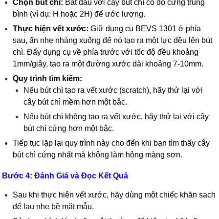
Chọn bút chì:
Bắt đầu với cây bút chì có độ cứng trung
bình (ví dụ: H hoặc 2H) để ước lượng.
Thực hiện vết xước:
Giữ dụng cụ BEVS 1301 ở phía
sau, ấn nhẹ nhàng xuống để nó tạo ra một lực đều lên bút
chì. Đẩy dụng cụ về phía trước với tốc độ đều khoảng
1mm/giây, tạo ra một đường xước dài khoảng 7-10mm.
Quy trình tìm kiếm:
Nếu bút chì tạo ra vết xước (scratch), hãy thử lại với
cây bút chì mềm hơn một bậc.
Nếu bút chì không tạo ra vết xước, hãy thử lại với cây
bút chì cứng hơn một bậc.
Tiếp tục lặp lại quy trình này cho đến khi bạn tìm thấy cây
bút chì cứng nhất mà không làm hỏng màng sơn.
Bước 4: Đánh Giá và Đọc Kết Quả
Sau khi thực hiện vết xước, hãy dùng một chiếc khăn sạch
để lau nhẹ bề mặt mẫu.