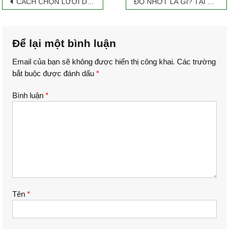
Điều
CÁCH CHỌN LƯỠI DAO KIỂM TRA ĐỘ BÁM DÍNH SƠN THEO TIÊU CHUẨN ISO 2409
ĐỘ NHỚT LÀ GÌ? TẠI SAO CẦN ĐO ĐỘ NHỚT, CÁCH CHỌN MÁY ĐO ĐỘ NHỚT PHÙ HỢP
o
d
r
e
hướng
o
I
r
bài
k
n
Để lại một bình luận
viết
Email của bạn sẽ không được hiển thị công khai.
Các trường
bắt buộc được đánh dấu
*
Bình luận
*
Tên
*