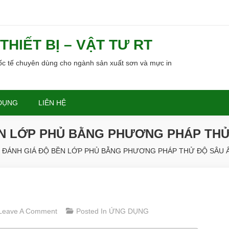
HIẾT BỊ – VẬT TƯ RT
uốc tế chuyên dùng cho ngành sản xuất sơn và mực in
DỤNG
LIÊN HỆ
ỀN LỚP PHỦ BẰNG PHƯƠNG PHÁP THỬ
ĐÁNH GIÁ ĐỘ BỀN LỚP PHỦ BẰNG PHƯƠNG PHÁP THỬ ĐỘ SÂU 
On
Leave A Comment
Posted In
ỨNG DỤNG
ĐÁNH