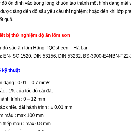
c độ ổn định vào trong lòng khuôn tạo thành một hình dạng mái
được tăng đến độ sâu yêu cầu thí nghiệm; hoặc đến khi lớp phủ 
ết quả.
hiết bị thử nghiệm độ ấn lõm sơn
thử độ sâu ấn lõm Hãng TQCsheen – Hà Lan
n: EN-ISO 1520, DIN 53156, DIN 53232, BS-3900-E4NBN-T22-
 kỹ thuật
n dạng : 0.01 – 0.7 mm/s
ác : 1% của tốc độ cài đặt
hành trình : 0 – 12 mm
ác chiều dài hành trình : ± 0.01 mm
ấm mẫu : max 100 mm
m thép mẫu : max 0.8 mm