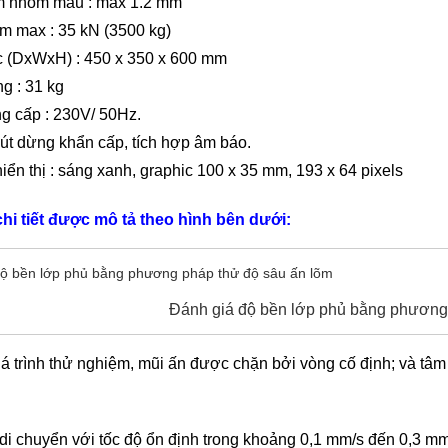
m nhôm mẫu : max 1.2 mm
m max : 35 kN (3500 kg)
c (DxWxH) : 450 x 350 x 600 mm
g : 31 kg
g cấp : 230V/ 50Hz.
nút dừng khẩn cấp, tích hợp âm báo.
iển thị : sáng xanh, graphic 100 x 35 mm, 193 x 64 pixels
chi tiết được mô tả theo hình bên dưới:
Đánh giá độ bền lớp phủ bằng phương
á trình thử nghiệm, mũi ấn được chặn bởi vòng cố định; và tâm
i chuyển với tốc độ ổn định trong khoảng 0,1 mm/s đến 0,3 mm/