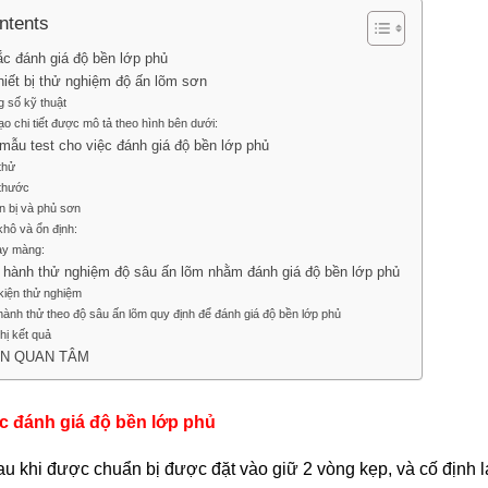
GIÁ
ntents
ĐỘ
ắc đánh giá độ bền lớp phủ
BỀN
hiết bị thử nghiệm độ ấn lõm sơn
LỚP
g số kỹ thuật
PHỦ
ạo chi tiết được mô tả theo hình bên dưới:
 mẫu test cho việc đánh giá độ bền lớp phủ
BẰNG
thử
PHƯƠNG
 thước
PHÁP
n bị và phủ sơn
khô và ổn định:
THỬ
ày màng:
ĐỘ
n hành thử nghiệm độ sâu ấn lõm nhằm đánh giá độ bền lớp phủ
SÂU
 kiện thử nghiệm
ẤN
hành thử theo độ sâu ấn lõm quy định để đánh giá độ bền lớp phủ
thị kết quả
LÕM
ẠN QUAN TÂM
c đánh giá độ bền lớp phủ
au khi được chuẩn bị được đặt vào giữ 2 vòng kẹp, và cố định 