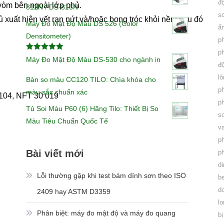
đ
 vòm bên ngoài lớp phủ.
812N / DS-816N
s
xuất hiện vết rạn nứt và/hoặc bong tróc khỏi nền, sau đó
Máy Đo Mật Độ Màu DS 526 (Color
ấ
Densitometer)
p
p
Được xếp
Máy Đo Mật Độ Màu DS-530 cho ngành in
hạng
5.00
5
đ
sao
l
Bàn so màu CC120 TILO: Chìa khóa cho
p
màu sắc chuẩn xác
104, NFT 30 019
p
Tủ Soi Màu P60 (6) Hãng Tilo: Thiết Bị So
s
Màu Tiêu Chuẩn Quốc Tế
v
p
Bài viết mới
p
di
Lỗi thường gặp khi test bám dính sơn theo ISO
b
d
2409 hay ASTM D3359
l
Phân biệt: máy đo mật độ và máy đo quang
bị