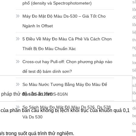
s
phổ (density và Spectrophotometer)
l
Máy Đo Mật Độ Màu Ds-530 – Giá Tốt Cho
đ
l
Ngành In Offset
li
5 Điều Về Máy Đo Màu Cà Phê Và Cách Chọn
th
n
Thiết Bị Đo Màu Chuẩn Xác
s
Cross-cut hay Pull-off: Chọn phương pháp nào
l
ti
để test độ bám dính sơn?
t
So Màu Nước Tương Bằng Máy Đo Màu Để
s
l
 pháp thử độ sâu ấn lõm
Bàn DS-812N/DS-816N
s
So Sánh Máy Đo Mật Độ Màu Ds 526, Ds 528
di
 của phần bán cầu không bị lệch khỏi trục của khuôn quá 0,1
b
Và Ds 530
c
te
s trong suốt quá trình thử nghiệm.