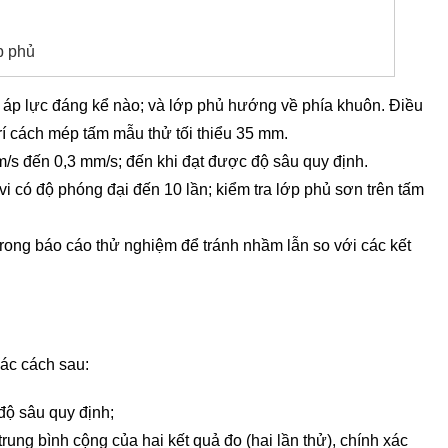
p phủ
 áp lực đáng kể nào; và lớp phủ hướng về phía khuôn. Điều
rí cách mép tấm mẫu thử tối thiểu 35 mm.
m/s đến 0,3 mm/s; đến khi đạt được độ sâu quy định.
vi có độ phóng đại đến 10 lần; kiểm tra lớp phủ sơn trên tấm
rong báo cáo thử nghiệm để tránh nhầm lẫn so với các kết
ác cách sau:
độ sâu quy định;
trung bình cộng của hai kết quả đo (hai lần thử), chính xác