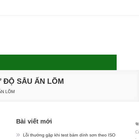
 ĐỘ SÂU ẤN LÕM
ẤN LÕM
Bài viết mới
C
Lỗi thường gặp khi test bám dính sơn theo ISO