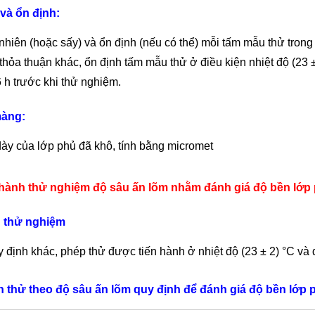
và ổn định
:
nhiên (hoặc sấy) và ổn định (nếu có thể) mỗi tấm mẫu thử trong 
 thỏa thuận khác, ổn định tấm mẫu thử ở điều kiện nhiệt độ (23 
6 h trước khi thử nghiệm.
màng
:
dày của lớp phủ đã khô, tính bằng micromet
n hành thử nghiệm độ sâu ấn lõm nhằm đánh giá độ bền lớp
 th
ử
nghiệm
y định khác, phép thử được tiến hành ở nhiệt độ (23 ± 2) °C và 
h th
ử
theo độ s
â
u
ấ
n lõm quy định để đánh giá độ bền lớp 