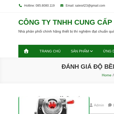
Skip
Hotline: 085.8080.119
Email: salesrt23@gmail.com
to
content
CÔNG TY TNHH CUNG CẤP T
Nhà phân phối chính hãng thiết bị thí nghiệm đạt chuẩn q
TRANG CHỦ
SẢN PHẨM
ỨNG 
ĐÁNH GIÁ ĐỘ B
Home
Admin