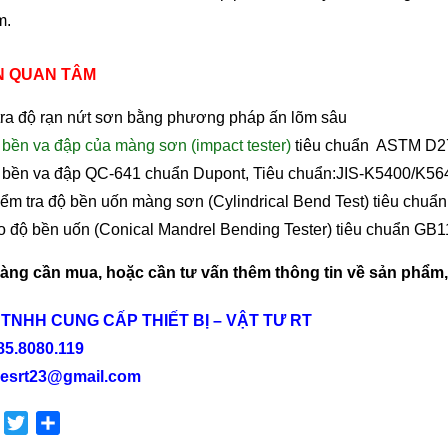
m.
N QUAN TÂM
tra độ rạn nứt sơn bằng phương pháp ấn lõm sâu
 bền va đập của màng sơn (impact tester)
tiêu chuẩn ASTM D27
 bền va đập QC-641 chuẩn Dupont,
Tiêu chuẩn:JIS-K5400/K56
iểm tra độ bền uốn màng sơn
(Cylindrical Bend Test) tiêu chu
o độ bền uốn
(Conical Mandrel Bending Tester) tiêu chuẩn G
ng cần mua, hoặc cần tư vấn thêm thông tin về sản phẩm, x
 TNHH CUNG CẤP THIẾT BỊ – VẬT TƯ RT
085.8080.119
lesrt23@gmail.com
k
edIn
Buffer
Twitter
Share