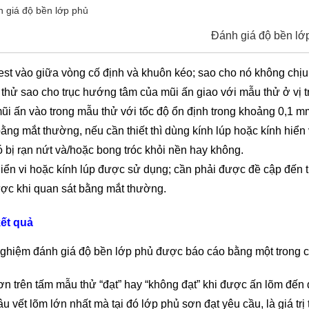
Đánh giá độ bền lớ
st vào giữa vòng cố định và khuôn kéo; sao cho nó không chịu
thử sao cho trục hướng tâm của mũi ấn giao với mẫu thử ở vị t
mũi ấn vào trong mẫu thử với tốc độ ổn định trong khoảng 0,1 m
ằng mắt thường, nếu cần thiết thì dùng kính lúp hoặc kính hiển 
 bị rạn nứt và/hoặc bong tróc khỏi nền hay không.
iển vi hoặc kính lúp được sử dụng; cần phải được đề cập đến t
ợc khi quan sát bằng mắt thường.
kết quả
nghiệm đánh giá độ bền lớp phủ được báo cáo bằng một trong c
n trên tấm mẫu thử “đạt” hay “không đạt” khi được ấn lõm đến 
u vết lõm lớn nhất mà tại đó lớp phủ sơn đạt yêu cầu, là giá trị 