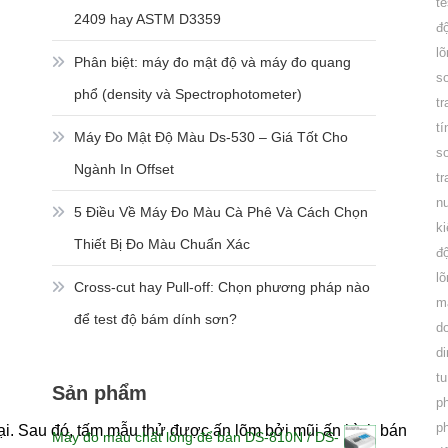
te
2409 hay ASTM D3359
đ
l
Phân biệt: máy đo mật độ và máy đo quang
s
phổ (density và Spectrophotometer)
tr
t
Máy Đo Mật Độ Màu Ds-530 – Giá Tốt Cho
s
Ngành In Offset
tr
n
5 Điều Về Máy Đo Màu Cà Phê Và Cách Chọn
ki
Thiết Bị Đo Màu Chuẩn Xác
đ
l
Cross-cut hay Pull-off: Chọn phương pháp nào
m
để test độ bám dính sơn?
d
d
t
Sản phẩm
p
p
lại. Sau đó, tấm mẫu thử được ấn lõm bởi mũi ấn hình bán
Máy đo màu chất lỏng để bàn DS-810N / DS-