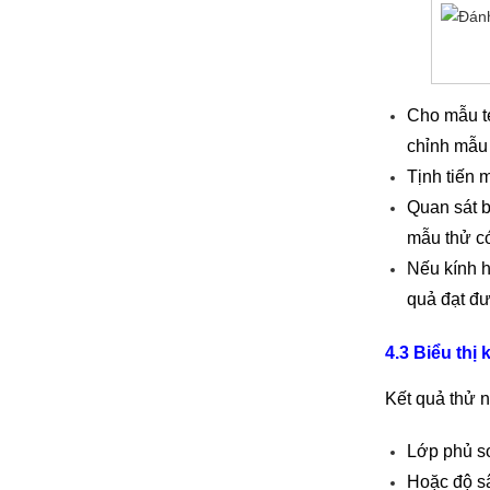
Cho mẫu te
chỉnh mẫu 
Tịnh tiến 
Quan sát b
mẫu thử có
Nếu kính h
quả đạt đư
4.3 Biểu thị 
Kết quả thử 
Lớp phủ sơ
Hoặc độ sâ