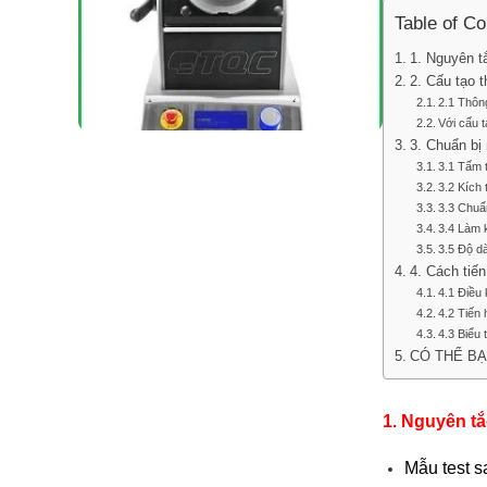
Table of Co
1. Nguyên t
2. Cấu tạo t
2.1 Thôn
Với cấu t
3. Chuẩn bị
3.1 Tấm 
3.2 Kích
3.3 Chuẩ
3.4 Làm 
3.5 Độ d
4. Cách tiế
4.1 Điều
4.2 Tiến 
4.3 Biểu 
CÓ THỂ B
1. Nguyên tắ
Mẫu test s