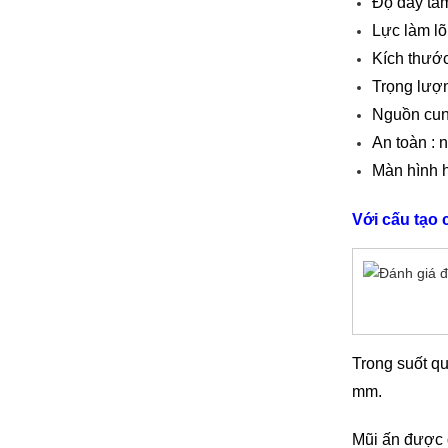
Độ dày tấ
Lực làm lõ
Kích thướ
Trọng lượn
Nguồn cun
An toàn : 
Màn hình h
Với cấu tạo 
Trong suốt qu
mm.
Mũi ấn được d