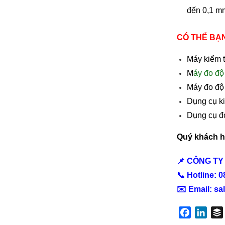
đến 0,1 m
CÓ THỂ BẠ
Máy kiểm 
M
áy đo độ
Máy đo độ
Dụng cụ k
Dụng cụ đ
Quý khách hà
📌 CÔNG TY
📞 Hotline: 
✉️ Email:
sa
Faceboo
Link