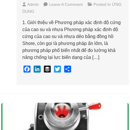
On
Admin
Leave A Comment
Posted In
ỨNG
PHƯƠNG
DỤNG
PHÁP
XÁC
1. Giới thiệu về Phương pháp xác định độ cứng
ĐỊNH
của cao su và nhựa Phương pháp xác định độ
ĐỘ
cứng của cao su và nhựa dẻo bằng đồng hồ
CỨNG
Shore, còn gọi là phương pháp ấn lõm, là
CAO
phương pháp phổ biến nhất để đo lường khả
SU,
năng chống lại lực biến dạng của […]
NHỰA
DẺO
F
L
B
T
S
BẰNG
a
i
u
w
h
ĐỒNG
c
n
f
i
a
HỒ
SHORE
e
k
f
t
r
b
e
e
t
e
o
d
r
e
o
I
r
k
n