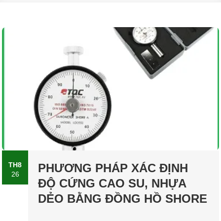
TH8
PHƯƠNG PHÁP XÁC ĐỊNH
26
ĐỘ CỨNG CAO SU, NHỰA
DẺO BẰNG ĐỒNG HỒ SHORE