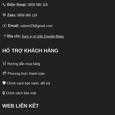
📞
Điện thoại:
0858 080 119
💬
Zalo:
0858 080 119
✉️
Email:
salesrt23@gmail.com
📍
Địa chỉ:
Xem vị trí trên Google Maps
HỔ TRỢ KHÁCH HÀNG
🛒
Hướng dẫn mua hàng
💳
Phương thức thanh toán
🛡️
Chính sách bảo hành, đổi trả
🔒
Chính sách bảo mật
WEB LIÊN KẾT