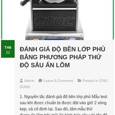
TH8
ĐÁNH GIÁ ĐỘ BỀN LỚP PHỦ
22
BẰNG PHƯƠNG PHÁP THỬ
ĐỘ SÂU ẤN LÕM
On
Admin
Leave A Comment
Posted In
ỨNG
ĐÁNH
DỤNG
GIÁ
ĐỘ
1. Nguyên tắc đánh giá độ bền lớp phủ Mẫu test
BỀN
sau khi được chuẩn bị được đặt vào giữ 2 vòng
LỚP
kẹp, và cố định lại. Sau đó, tấm mẫu thử
PHỦ