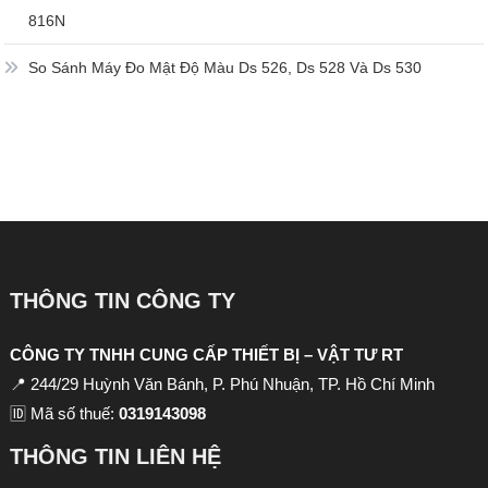
816N
So Sánh Máy Đo Mật Độ Màu Ds 526, Ds 528 Và Ds 530
THÔNG TIN CÔNG TY
CÔNG TY TNHH CUNG CẤP THIẾT BỊ – VẬT TƯ RT
📍 244/29 Huỳnh Văn Bánh, P. Phú Nhuận, TP. Hồ Chí Minh
🆔 Mã số thuế:
0319143098
THÔNG TIN LIÊN HỆ