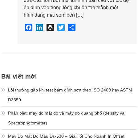
được ấn lõm bởi mũi ấn hình bán cầu với tốc độ
BẰNG
ổn định vào trong lòng khuôn tạo thành một
PHƯƠNG
hình dạng mái vòm bên […]
PHÁP
THỬ
F
L
B
T
S
ĐỘ
a
i
u
w
h
SÂU
c
n
f
i
a
ẤN
LÕM
e
k
f
t
r
b
e
e
t
e
o
d
r
e
o
I
r
Bài viết mới
k
n
Lỗi thường gặp khi test bám dính sơn theo ISO 2409 hay ASTM
D3359
Phân biệt: máy đo mật độ và máy đo quang phổ (density và
Spectrophotometer)
Máy Đo Mật Độ Màu Ds-530 – Giá Tốt Cho Ngành In Offset