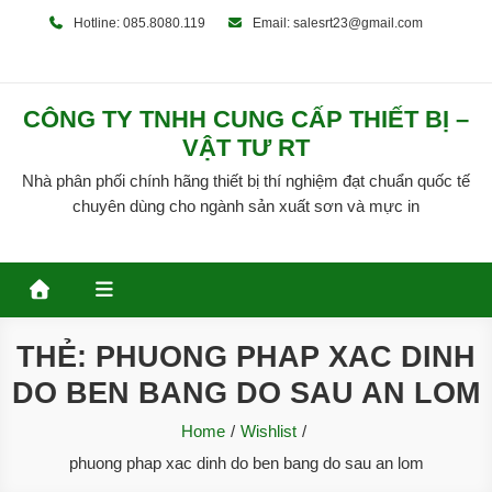
Skip
Hotline: 085.8080.119
Email: salesrt23@gmail.com
to
content
CÔNG TY TNHH CUNG CẤP THIẾT BỊ –
VẬT TƯ RT
Nhà phân phối chính hãng thiết bị thí nghiệm đạt chuẩn quốc tế
chuyên dùng cho ngành sản xuất sơn và mực in
THẺ:
PHUONG PHAP XAC DINH
DO BEN BANG DO SAU AN LOM
Home
Wishlist
phuong phap xac dinh do ben bang do sau an lom