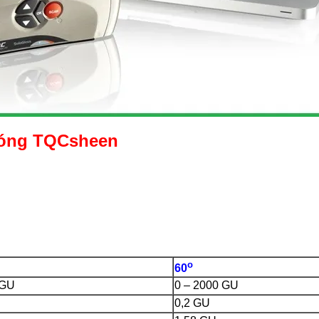
 bóng TQCsheen
o
60
 GU
0 – 2000 GU
0,2 GU