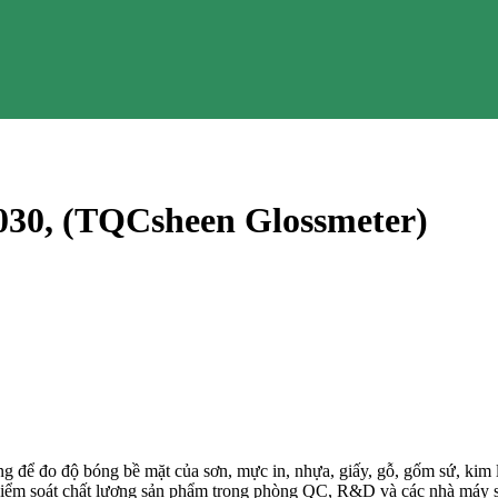
30, (TQCsheen Glossmeter)
đo độ bóng bề mặt của sơn, mực in, nhựa, giấy, gỗ, gốm sứ, kim loại
iểm soát chất lượng sản phẩm trong phòng QC, R&D và các nhà máy sả