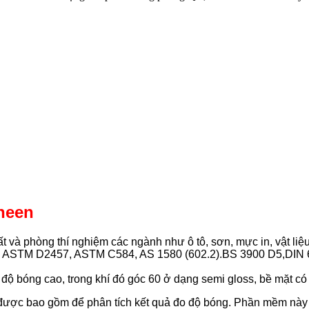
sheen
và phòng thí nghiệm các ngành như ô tô, sơn, mực in, vật liệu
3, ASTM D2457, ASTM C584, AS 1580 (602.2).BS 3900 D5,DIN 6
ộ bóng cao, trong khí đó góc 60 ở dạng semi gloss, bề mặt có
ợc bao gồm để phân tích kết quả đo độ bóng. Phần mềm này c