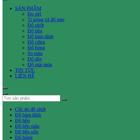
SẢN PHẨM
Đo pH
Tỉ trọng và độ mịn
Độ nhớt
Độ bền
Độ bám dính
Độ cứng
Độ bóng
So màu
Độ dày
Độ mài mòn
TIN TỨC
LIÊN HỆ
Cốc đo độ nhớt
Độ bám dính
Độ bền
Độ bền màu
Độ bền uốn
Độ bóng