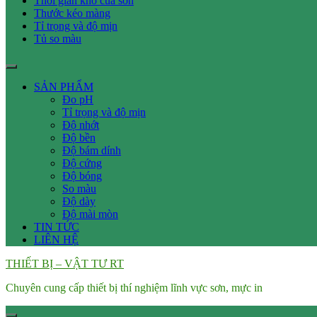
Thời gian khô của sơn
Thước kéo màng
Tỉ trọng và độ mịn
Tủ so màu
SẢN PHẨM
Đo pH
Tỉ trọng và độ mịn
Độ nhớt
Độ bền
Độ bám dính
Độ cứng
Độ bóng
So màu
Độ dày
Độ mài mòn
TIN TỨC
LIÊN HỆ
THIẾT BỊ – VẬT TƯ RT
Chuyên cung cấp thiết bị thí nghiệm lĩnh vực sơn, mực in