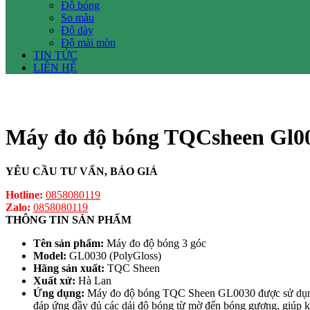
Độ bóng
So màu
Độ dày
Độ mài mòn
TIN TỨC
LIÊN HỆ
Máy đo độ bóng TQCsheen Gl00
YÊU CẦU TƯ VẤN, BÁO GIÁ
Hotline:
0858080119
Zalo:
0858080119
THÔNG TIN SẢN PHẨM
Tên sản phẩm:
Máy đo độ bóng 3 góc
Model:
GL0030 (PolyGloss)
Hãng sản xuất:
TQC Sheen
Xuất xứ:
Hà Lan
Ứng dụng:
Máy đo độ bóng TQC Sheen GL0030 được sử dụng để 
đáp ứng đầy đủ các dải độ bóng từ mờ đến bóng gương, giúp k