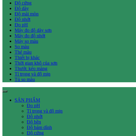
Độ cứng
Độ dày
Độ mài mòn
Độ nhớt
Đo pH
Máy đo độ dày sơn
Máy đo độ nhớt
Máy so màu
So màu
Thẻ màu
Thiết bị khác
Thời gian khô của sơn
Thước kéo màng
Tỉ trọng và độ mịn
Tủ so màu
SẢN PHẨM
Đo pH
Tỉ trọng và độ mịn
Độ nhớt
Độ bền
Độ bám dính
Độ cứng