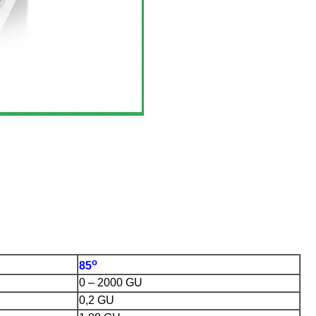
o
85
0 – 2000 GU
0,2 GU