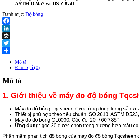
ASTM D2457 và JIS Z 8741
.
Danh mục:
Độ bóng
Facebook
LinkedIn
Buffer
Twitter
Share
Mô tả
Đánh giá (0)
Mô tả
1. Giới thiệu về máy đo độ bóng Tqc
Máy đo độ bóng Tqcsheen được ứng dụng trong sản xuất 
Thiết bị phù hợp theo tiêu chuẩn ISO 2813, ASTM D52
Máy đo độ bóng GL0030,
Góc đo: 20° / 60°/ 85°
Ứng dụng:
góc 20 được chọn trong trường hợp mẫu có đ
Phần mềm phân tích độ bóng của máy đo độ bóng Tqcsheen đư