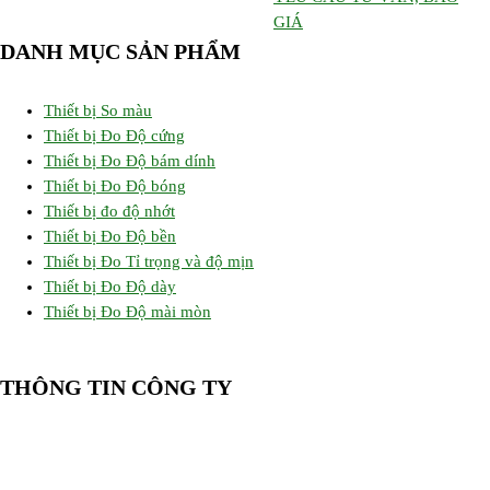
GIÁ
DANH MỤC SẢN PHẨM
Thiết bị So màu
Thiết bị Đo Độ cứng
Thiết bị Đo Độ bám dính
Thiết bị Đo Độ bóng
Thiết bị đo độ nhớt
Thiết bị Đo Độ bền
Thiết bị Đo Tỉ trọng và độ mịn
Thiết bị Đo Độ dày
Thiết bị Đo Độ mài mòn
THÔNG TIN CÔNG TY
CÔNG TY TNHH CUNG CẤP THIẾT BỊ – VẬT TƯ RT
📍 244/29 Huỳnh Văn Bánh, P. Phú Nhuận, TP. Hồ Chí Minh