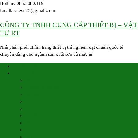
Skip
Hotline: 085.8080.119
to
Email: salesrt23@gmail.com
content
CÔNG TY TNHH CUNG CẤP THIẾT BỊ – VẬT
TƯ RT
Nhà phân phối chính hãng thiết bị thí nghiệm đạt chuẩn quốc tế
chuyên dùng cho ngành sản xuất sơn và mực in
TRANG CHỦ
SẢN PHẨM
Đo pH
Tỉ trọng và độ mịn
Độ nhớt
Độ bền
Độ bám dính
Độ cứng
Độ bóng
So màu
Độ dày