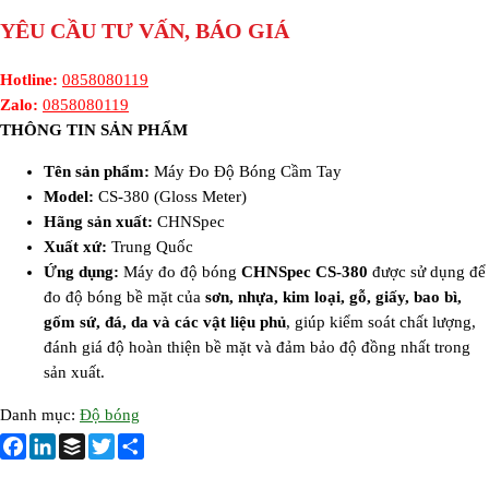
YÊU CẦU TƯ VẤN, BÁO GIÁ
Hotline:
0858080119
Zalo:
0858080119
THÔNG TIN SẢN PHẨM
Tên sản phẩm:
Máy Đo Độ Bóng Cầm Tay
Model:
CS-380 (Gloss Meter)
Hãng sản xuất:
CHNSpec
Xuất xứ:
Trung Quốc
Ứng dụng:
Máy đo độ bóng
CHNSpec CS-380
được sử dụng để
đo độ bóng bề mặt của
sơn, nhựa, kim loại, gỗ, giấy, bao bì,
gốm sứ, đá, da và các vật liệu phủ
, giúp kiểm soát chất lượng,
đánh giá độ hoàn thiện bề mặt và đảm bảo độ đồng nhất trong
sản xuất.
Danh mục:
Độ bóng
F
L
B
T
S