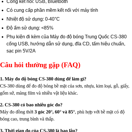
Cổng kết nối: USB, Bluetooth
Có cung cấp phần mềm kết nối với máy tính
Nhiệt độ sử dụng: 0-40°C
Độ ẩm sử dụng: <85%
Phụ kiện đi kèm của Máy đo độ bóng Trung Quốc CS-380
cổng USB, hướng dẫn sử dụng, đĩa CD, tấm hiệu chuẩn,
sạc pin 5V/2A
Câu hỏi thường gặp (FAQ)
1. Máy đo độ bóng CS-380 dùng để làm gì?
CS-380 dùng để đo độ bóng bề mặt của sơn, nhựa, kim loại, gỗ, giấy,
gốm sứ, màng film và nhiều vật liệu khác.
2. CS-380 có bao nhiêu góc đo?
Máy đo đồng thời
3 góc 20°, 60° và 85°
, phù hợp với bề mặt có độ
bóng cao, trung bình và thấp.
3. Thời gian đo của CS-380 là bao lâu?