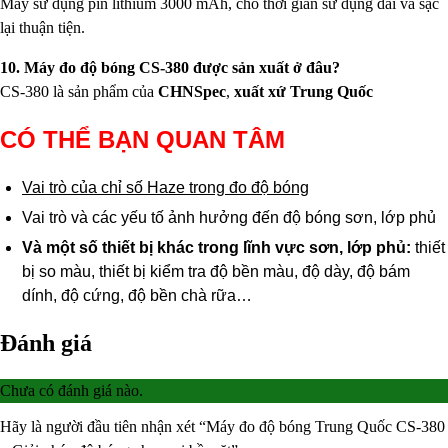
Máy sử dụng pin lithium 3000 mAh, cho thời gian sử dụng dài và sạc
lại thuận tiện.
10. Máy đo độ bóng CS-380 được sản xuất ở đâu?
CS-380 là sản phẩm của
CHNSpec
,
xuất xứ Trung Quốc
CÓ THỂ BẠN QUAN TÂM
Vai trò của chỉ số Haze trong đo độ bóng
Vai trò và các yếu tố ảnh hưởng đến độ bóng sơn, lớp phủ
Và một số thiết bị khác trong lĩnh vực sơn, lớp phủ:
thiết
bị so màu, thiết bị kiểm tra độ bền màu, độ dày, độ bám
dính, độ cứng, độ bền chà rữa…
Đánh giá
Chưa có đánh giá nào.
Hãy là người đầu tiên nhận xét “Máy đo độ bóng Trung Quốc CS-380