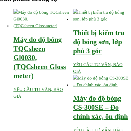
Thiết bị kiểm tra
Máy đo độ bóng
độ bóng sơn, lớp
TQCsheen
phủ 3 góc
Gl0030,
YÊU CẦU TƯ VẤN, BÁO
(TQCsheen Gloss
GIÁ
meter)
YÊU CẦU TƯ VẤN, BÁO
GIÁ
Máy đo độ bóng
CS-300SE – Đo
chính xác, ổn định
YÊU CẦU TƯ VẤN, BÁO