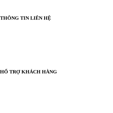
🆔 Mã số thuế:
0319143098
THÔNG TIN LIÊN HỆ
📞
Điện thoại:
0858 080 119
💬
Zalo:
0858 080 119
✉️
Email:
salesrt23@gmail.com
📍
Địa chỉ:
Xem vị trí trên Google Maps
HỔ TRỢ KHÁCH HÀNG
🛒
Hướng dẫn mua hàng
💳
Phương thức thanh toán
🛡️
Chính sách bảo hành, đổi trả