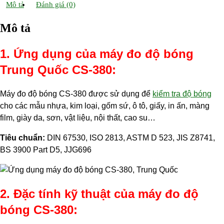
a
Mô tả
i
u
Đánh giá (0)
w
h
c
n
f
i
a
Mô tả
e
k
f
t
r
b
e
e
t
e
1. Ứng dụng của máy đo độ bóng
o
d
r
e
o
I
r
Trung Quốc CS-380:
k
n
Máy đo độ bóng CS-380 được sử dụng để
kiểm tra độ bóng
cho các mẫu nhựa, kim loại, gốm sứ, ô tô, giấy, in ấn, màng
film, giày da, sơn, vật liệu, nội thất, cao su…
Tiêu chuẩn:
DIN 67530, ISO 2813, ASTM D 523, JIS Z8741,
BS 3900 Part D5, JJG696
2. Đặc tính kỹ thuật của máy đo độ
bóng CS-380: