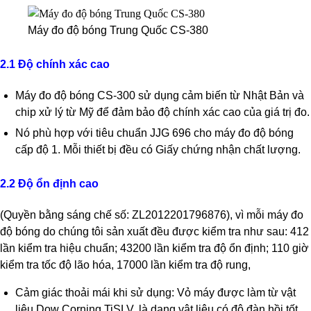
Máy đo độ bóng Trung Quốc CS-380
2.1 Độ chính xác cao
Máy đo độ bóng CS-300 sử dụng cảm biến từ Nhật Bản và
chip xử lý từ Mỹ để đảm bảo độ chính xác cao của giá trị đo.
Nó phù hợp với tiêu chuẩn JJG 696 cho máy đo độ bóng
cấp độ 1. Mỗi thiết bị đều có Giấy chứng nhận chất lượng.
2.2
Độ ổn định cao
(
Quyền bằng sáng chế số: ZL2012201796876), vì mỗi máy đo
độ bóng do chúng tôi sản xuất đều được kiểm tra như sau: 412
lần kiểm tra hiệu chuẩn; 43200 lần kiểm tra độ ổn định; 110 giờ
kiểm tra tốc độ lão hóa, 17000 lần kiểm tra độ rung,
Cảm giác thoải mái khi sử dụng: Vỏ máy được làm từ vật
liệu Dow Corning TiSLV, là dạng vật liệu có độ đàn hồi tốt,