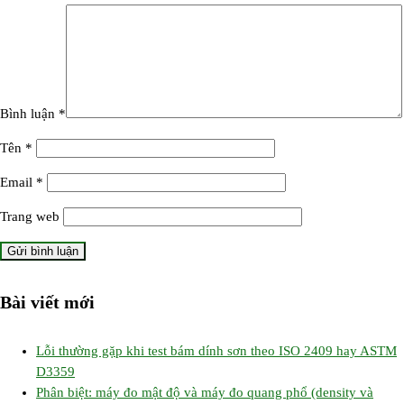
Bình luận
*
Tên
*
Email
*
Trang web
Bài viết mới
Lỗi thường gặp khi test bám dính sơn theo ISO 2409 hay ASTM
D3359
Phân biệt: máy đo mật độ và máy đo quang phổ (density và