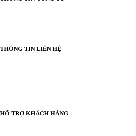
CÔNG TY TNHH CUNG CẤP THIẾT BỊ – VẬT TƯ RT
📍 244/29 Huỳnh Văn Bánh, P. Phú Nhuận, TP. Hồ Chí Minh
🆔 Mã số thuế:
0319143098
THÔNG TIN LIÊN HỆ
📞
Điện thoại:
0858 080 119
💬
Zalo:
0858 080 119
✉️
Email:
salesrt23@gmail.com
📍
Địa chỉ:
Xem vị trí trên Google Maps
HỔ TRỢ KHÁCH HÀNG
🛒
Hướng dẫn mua hàng