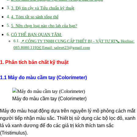
3. Độ tin cậy và Tiêu chuẩn kỹ thuật
4. Tóm tắt so sánh tổng thể
5. Nên chọn loại nào cho lab của bạn?
CÓ THỂ BẠN QUAN TÂM:
📌 CÔNG TY TNHH CUNG CẤP THIẾT BỊ – VẬT TƯ RT📞 Hotline:
085.8080.119✉️ Email: salesrt23@gmail.com
1. Phân tích bản chất kỹ thuật
1.1 Máy đo màu cầm tay (Colorimeter)
Máy đo màu cầm tay (Colorimeter)
Máy đo màu hoạt động dựa trên nguyên lý mô phỏng cách mắt
người tiếp nhận màu sắc. Thiết bị sử dụng các bộ lọc đỏ, xanh
lá và xanh dương để đo các giá trị kích thích tam sắc
(Tristimulus).