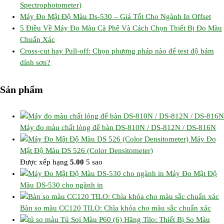
Spectrophotometer)
Máy Đo Mật Độ Màu Ds-530 – Giá Tốt Cho Ngành In Offset
5 Điều Về Máy Đo Màu Cà Phê Và Cách Chọn Thiết Bị Đo Màu
Chuẩn Xác
Cross-cut hay Pull-off: Chọn phương pháp nào để test độ bám
dính sơn?
Sản phẩm
Máy đo màu chất lỏng để bàn DS-810N / DS-812N / DS-816N
Máy Đo
Mật Độ Màu DS 526 (Color Densitometer)
Được xếp hạng
5.00
5 sao
Máy Đo Mật Độ
Màu DS-530 cho ngành in
Bàn so màu CC120 TILO: Chìa khóa cho màu sắc chuẩn xác
Tủ Soi Màu P60 (6) Hãng Tilo: Thiết Bị So Màu