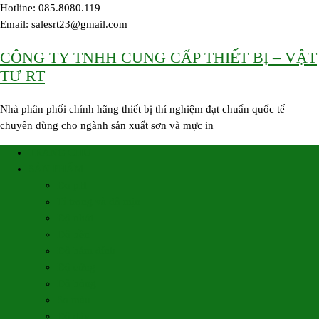
Skip
Hotline: 085.8080.119
to
Email: salesrt23@gmail.com
content
CÔNG TY TNHH CUNG CẤP THIẾT BỊ – VẬT
TƯ RT
Nhà phân phối chính hãng thiết bị thí nghiệm đạt chuẩn quốc tế
chuyên dùng cho ngành sản xuất sơn và mực in
TRANG CHỦ
SẢN PHẨM
Đo pH
Tỉ trọng và độ mịn
Độ nhớt
Độ bền
Độ bám dính
Độ cứng
Độ bóng
So màu
Độ dày