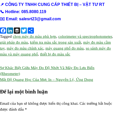
📌 CÔNG TY TNHH CUNG CẤP THIẾT BỊ – VẬT TƯ RT
📞 Hotline: 085.8080.119
✉️ Email:
salesrt23@gmail.com
F
Tagged
L
chọn máy đo màu phù hợp
B
T
S
,
colorimeter và spectrophotometer
,
giải pháp đo màu
,
kiểm tra màu sắc trong sản xuất
,
máy đo màu cầm
a
i
u
w
h
tay
,
máy đo màu chính xác
,
máy quang phổ đo màu
,
so sánh máy đo
c
n
f
i
a
màu và máy quang phổ
,
thiết bị đo màu sắc
e
k
f
t
r
b
e
e
t
e
Điều
o
d
r
e
Sự Khác Biệt Giữa Máy Đo Độ Nhớt Và Máy Đo Lưu Biến
o
I
r
(Rheometer)
hướng
k
Mật Độ Quang Học Của Mực In – Nguyên Lý, Ứng Dụng
n
bài
Để lại một bình luận
viết
Email của bạn sẽ không được hiển thị công khai.
Các trường bắt buộc
được đánh dấu
*