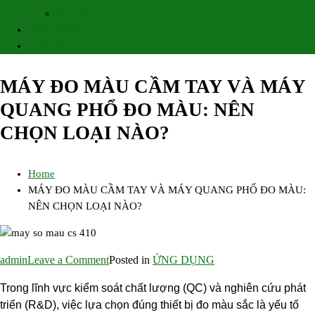
Độ mài mòn
ỨNG DỤNG
LIÊN HỆ
MÁY ĐO MÀU CẦM TAY VÀ MÁY
QUANG PHỔ ĐO MÀU: NÊN
CHỌN LOẠI NÀO?
Home
MÁY ĐO MÀU CẦM TAY VÀ MÁY QUANG PHỔ ĐO MÀU:
NÊN CHỌN LOẠI NÀO?
on
admin
Leave a Comment
Posted in
ỨNG DỤNG
MÁY
Trong lĩnh vực kiểm soát chất lượng (QC) và nghiên cứu phát
ĐO
triển (R&D), việc lựa chọn đúng thiết bị đo màu sắc là yếu tố
MÀU