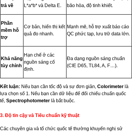
trả về
L*a*b* và Delta E.
bão hòa, độ tinh khiết.
Phần
Cơ bản, hiển thị kết
Mạnh mẽ, hỗ trợ xuất báo cáo
mềm hỗ
quả đo nhanh.
QC phức tạp, lưu trữ data lớn.
trợ
Hạn chế ở các
Khả năng
Đa dạng nguồn sáng chuẩn
nguồn sáng cố
tùy chỉnh
(CIE D65, TL84, A, F…).
định.
Kết luận:
Nếu bạn cần tốc độ và sự đơn giản,
Colorimeter
là
lựa chọn số 1. Nếu bạn cần dữ liệu để đối chiếu chuẩn quốc
tế,
Spectrophotometer
là bắt buộc.
3. Độ tin cậy và Tiêu chuẩn kỹ thuật
Các chuyên gia và tổ chức quốc tế thường khuyến nghị sử