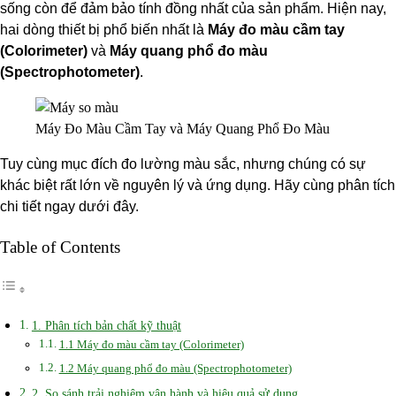
sống còn để đảm bảo tính đồng nhất của sản phẩm. Hiện nay,
CẦM
hai dòng thiết bị phổ biến nhất là
Máy đo màu cầm tay
TAY
(Colorimeter)
và
Máy quang phổ đo màu
VÀ
(Spectrophotometer)
.
MÁY
QUANG
PHỔ
Máy Đo Màu Cầm Tay và Máy Quang Phổ Đo Màu
ĐO
MÀU:
Tuy cùng mục đích đo lường màu sắc, nhưng chúng có sự
NÊN
khác biệt rất lớn về nguyên lý và ứng dụng. Hãy cùng phân tích
CHỌN
chi tiết ngay dưới đây.
LOẠI
Table of Contents
NÀO?
1. Phân tích bản chất kỹ thuật
1.1 Máy đo màu cầm tay (Colorimeter)
1.2 Máy quang phổ đo màu (Spectrophotometer)
2. So sánh trải nghiệm vận hành và hiệu quả sử dụng