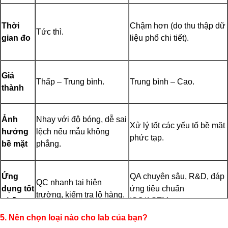
Thời
Chậm hơn (do thu thập dữ
Tức thì.
gian đo
liệu phổ chi tiết).
Giá
Thấp – Trung bình.
Trung bình – Cao.
thành
Ảnh
Nhạy với độ bóng, dễ sai
Xử lý tốt các yếu tố bề mặt
hưởng
lệch nếu mẫu không
phức tạp.
bề mặt
phẳng.
Ứng
QA chuyên sâu, R&D, đáp
QC nhanh tại hiện
dụng tốt
ứng tiêu chuẩn
trường, kiểm tra lô hàng.
nhất
ISO/ASTM.
5. Nên chọn loại nào cho lab của bạn?