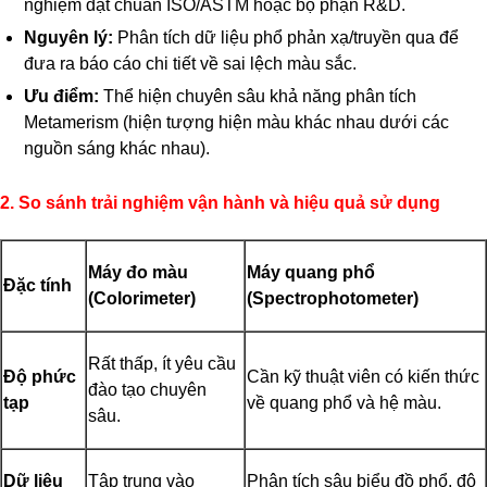
nghiệm đạt chuẩn ISO/ASTM hoặc bộ phận R&D.
Nguyên lý:
Phân tích dữ liệu phổ phản xạ/truyền qua để
đưa ra báo cáo chi tiết về sai lệch màu sắc.
Ưu điểm:
Thể hiện chuyên sâu khả năng phân tích
Metamerism (hiện tượng hiện màu khác nhau dưới các
nguồn sáng khác nhau).
2. So sánh trải nghiệm vận hành và hiệu quả sử dụng
Máy đo màu
Máy quang phổ
Đặc tính
(Colorimeter)
(Spectrophotometer)
Rất thấp, ít yêu cầu
Độ phức
Cần kỹ thuật viên có kiến thức
đào tạo chuyên
tạp
về quang phổ và hệ màu.
sâu.
Dữ liệu
Tập trung vào
Phân tích sâu biểu đồ phổ, độ