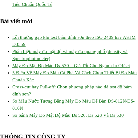
Tiêu Chuẩn Quốc Tế
Bài viết mới
Lỗi thường gặp khi test bám dính sơn theo ISO 2409 hay ASTM
D3359
Phân biệt: máy đo mật độ và máy đo quang phổ (density và
Spectrophotometer)
Máy Đo Mật Độ Màu Ds-530 – Giá Tốt Cho Ngành In Offset
5 Điều Về Máy Đo Màu Cà Phê Và Cách Chọn Thiết Bị Đo Màu
Chuẩn Xác
Cross-cut hay Pull-off: Chọn phương pháp nào để test độ bám
dính sơn?
So Màu Nước Tương Bằng Máy Đo Màu Để Bàn DS-812N/DS-
816N
So Sánh Máy Đo Mật Độ Màu Ds 526, Ds 528 Và Ds 530
THÔNG TIN CÔNG TY