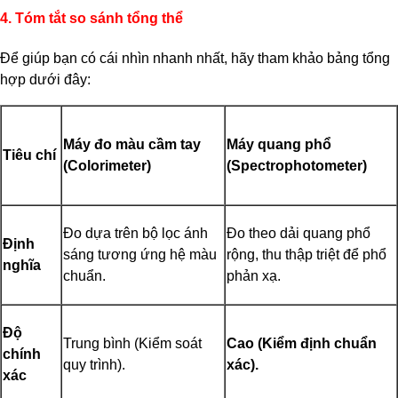
4. Tóm tắt so sánh tổng thể
Để giúp bạn có cái nhìn nhanh nhất, hãy tham khảo bảng tổng
hợp dưới đây:
Máy đo màu cầm tay
Máy quang phổ
Tiêu chí
(Colorimeter)
(Spectrophotometer)
Đo dựa trên bộ lọc ánh
Đo theo dải quang phổ
Định
sáng tương ứng hệ màu
rộng, thu thập triệt để phổ
nghĩa
chuẩn.
phản xạ.
Độ
Trung bình (Kiểm soát
Cao (Kiểm định chuẩn
chính
quy trình).
xác).
xác