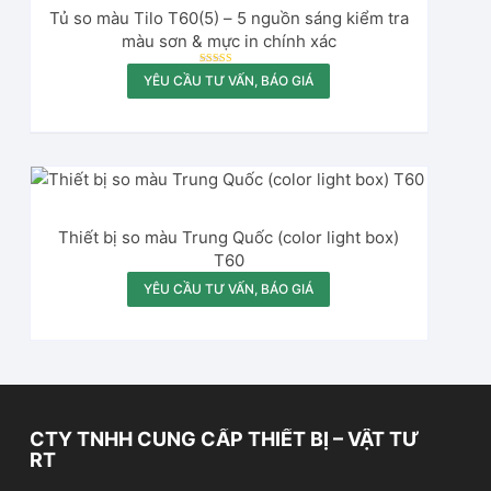
Tủ so màu Tilo T60(5) – 5 nguồn sáng kiểm tra
màu sơn & mực in chính xác
Được xếp
YÊU CẦU TƯ VẤN, BÁO GIÁ
hạng
5.00
5 sao
Thiết bị so màu Trung Quốc (color light box)
T60
YÊU CẦU TƯ VẤN, BÁO GIÁ
CTY TNHH CUNG CẤP THIẾT BỊ – VẬT TƯ
RT