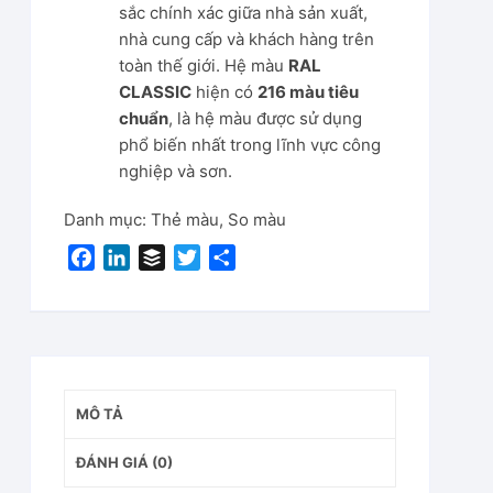
sắc chính xác giữa nhà sản xuất,
nhà cung cấp và khách hàng trên
toàn thế giới. Hệ màu
RAL
CLASSIC
hiện có
216 màu tiêu
chuẩn
, là hệ màu được sử dụng
phổ biến nhất trong lĩnh vực công
nghiệp và sơn.
Danh mục:
Thẻ màu
,
So màu
F
L
B
T
S
a
i
u
w
h
c
n
f
i
a
e
k
f
t
r
b
e
e
t
e
o
d
r
e
MÔ TẢ
o
I
r
k
n
ĐÁNH GIÁ (0)