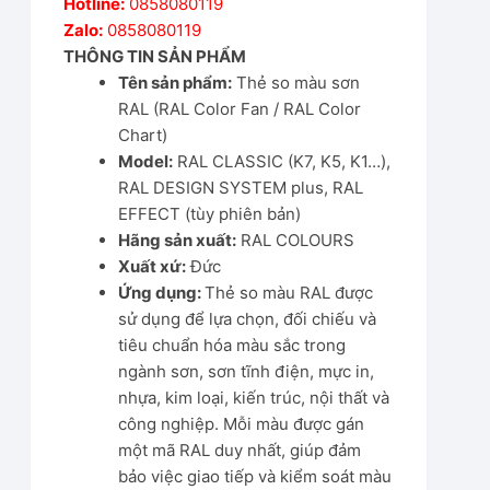
Hotline:
0858080119
Zalo:
0858080119
THÔNG TIN SẢN PHẨM
Tên sản phẩm:
Thẻ so màu sơn
RAL (RAL Color Fan / RAL Color
Chart)
Model:
RAL CLASSIC (K7, K5, K1…),
RAL DESIGN SYSTEM plus, RAL
EFFECT (tùy phiên bản)
Hãng sản xuất:
RAL COLOURS
Xuất xứ:
Đức
Ứng dụng:
Thẻ so màu RAL được
sử dụng để lựa chọn, đối chiếu và
tiêu chuẩn hóa màu sắc trong
ngành sơn, sơn tĩnh điện, mực in,
nhựa, kim loại, kiến trúc, nội thất và
công nghiệp. Mỗi màu được gán
một mã RAL duy nhất, giúp đảm
bảo việc giao tiếp và kiểm soát màu