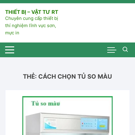
Chuyển
tới
THIẾT BỊ – VẬT TƯ RT
nội
Chuyên cung cấp thiết bị
dung
thí nghiệm lĩnh vực sơn,
mực in
THẺ:
CÁCH CHỌN TỦ SO MÀU