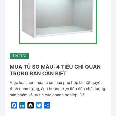
TIN TỨC
MUA TỦ SO MÀU: 4 TIÊU CHÍ QUAN
TRỌNG BẠN CẦN BIẾT
Việc lựa chọn mua tủ so màu phù hợp là một quyết
định quan trọng, ảnh hưởng trực tiếp đến chất lượng
sản phẩm và uy tín của doanh nghiệp. Để
F
L
B
T
S
a
i
u
w
h