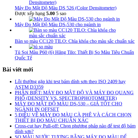
Máy Đo Mật Độ Màu DS 526 (Color Densitometer)
Được xếp hạng
5.00
5 sao
Máy Đo Mật Độ Màu DS-530 cho ngành in
Bàn so màu CC120 TILO: Chìa khóa cho màu sắc chuẩn xác
Tủ Soi Màu P60 (6) Hãng Tilo: Thiết Bị So Màu Tiêu Chuẩn
Quốc Tế
Bài viết mới
Lỗi thường gặp khi test bám dính sơn theo ISO 2409 hay
ASTM D3359
PHÂN BIỆT: MÁY ĐO MẬT ĐỘ VÀ MÁY ĐO QUANG
PHỔ (DENSITY VS. SPECTROPHOTOMETER)
MÁY ĐO MẬT ĐỘ MÀU DS-530 – GIÁ TỐT CHO
NGÀNH IN OFFSET
5 ĐIỀU VỀ MÁY ĐO MÀU CÀ PHÊ VÀ CÁCH CHỌN
THIẾT BỊ ĐO MÀU CHUẨN XÁC
Cross-cut hay Pull-off: Chọn phương pháp nào để test độ bám
dính sơn?
SO MÀU NƯỚC TƯƠNG BẰNG MÁY ĐO MÀU ĐỂ