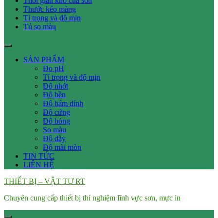
Thời gian khô của sơn
Thước kéo màng
Tỉ trọng và độ mịn
Tủ so màu
SẢN PHẨM
Đo pH
Tỉ trọng và độ mịn
Độ nhớt
Độ bền
Độ bám dính
Độ cứng
Độ bóng
So màu
Độ dày
Độ mài mòn
TIN TỨC
LIÊN HỆ
THIẾT BỊ – VẬT TƯ RT
Chuyên cung cấp thiết bị thí nghiệm lĩnh vực sơn, mực in