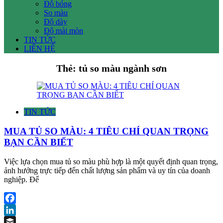
Độ bóng
So màu
Độ dày
Độ mài mòn
TIN TỨC
LIÊN HỆ
Thẻ:
tủ so màu ngành sơn
TIN TỨC
MUA TỦ SO MÀU: 4 TIÊU CHÍ QUAN TRỌNG
BẠN CẦN BIẾT
Việc lựa chọn mua tủ so màu phù hợp là một quyết định quan trọng,
ảnh hưởng trực tiếp đến chất lượng sản phẩm và uy tín của doanh
nghiệp. Để
Facebook
LinkedIn