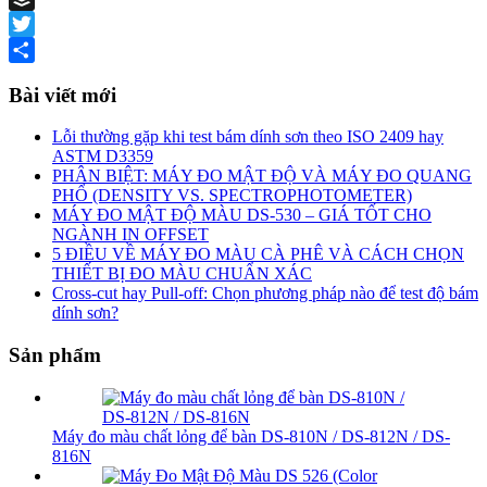
Buffer
Twitter
Share
Bài viết mới
Lỗi thường gặp khi test bám dính sơn theo ISO 2409 hay
ASTM D3359
PHÂN BIỆT: MÁY ĐO MẬT ĐỘ VÀ MÁY ĐO QUANG
PHỔ (DENSITY VS. SPECTROPHOTOMETER)
MÁY ĐO MẬT ĐỘ MÀU DS-530 – GIÁ TỐT CHO
NGÀNH IN OFFSET
5 ĐIỀU VỀ MÁY ĐO MÀU CÀ PHÊ VÀ CÁCH CHỌN
THIẾT BỊ ĐO MÀU CHUẨN XÁC
Cross-cut hay Pull-off: Chọn phương pháp nào để test độ bám
dính sơn?
Sản phẩm
Máy đo màu chất lỏng để bàn DS-810N / DS-812N / DS-
816N