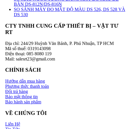
BÀN DS-812N/DS-816N
SO SÁNH MÁY ĐO MẬT ĐỘ MÀU DS 526, DS 528 VÀ
DS 530
CTY TNHH CUNG CẤP THIẾT BỊ – VẬT TƯ
RT
Địa chỉ: 244/29 Huỳnh Văn Bánh, P. Phú Nhuận, TP HCM
Mã số thuế: 0319143098
Điện thoại: 085 8080 119
Mail: salesrt23@gmail.com
CHÍNH SÁCH
Hướng dẫn mua hàng
Phương thức thanh toán
Đổi trả hàng
Bảo mật thông tin
Bảo hành sản phẩm
VỀ CHÚNG TÔI
Liên Hệ