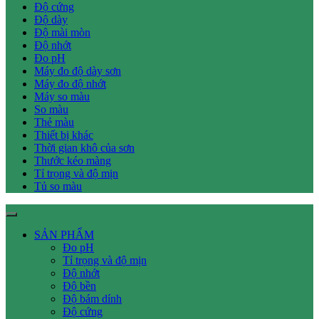
Độ cứng
Độ dày
Độ mài mòn
Độ nhớt
Đo pH
Máy đo độ dày sơn
Máy đo độ nhớt
Máy so màu
So màu
Thẻ màu
Thiết bị khác
Thời gian khô của sơn
Thước kéo màng
Tỉ trọng và độ mịn
Tủ so màu
SẢN PHẨM
Đo pH
Tỉ trọng và độ mịn
Độ nhớt
Độ bền
Độ bám dính
Độ cứng