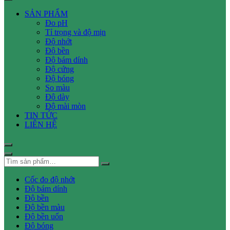
SẢN PHẨM
Đo pH
Tỉ trọng và độ mịn
Độ nhớt
Độ bền
Độ bám dính
Độ cứng
Độ bóng
So màu
Độ dày
Độ mài mòn
TIN TỨC
LIÊN HỆ
Cốc đo độ nhớt
Độ bám dính
Độ bền
Độ bền màu
Độ bền uốn
Độ bóng