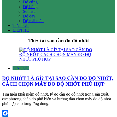
Độ cứng
Độ bóng
So màu
Độ dày
Độ mài mòn
TIN TỨC
LIÊN HỆ
Thẻ:
tại sao cần đo độ nhớt
TIN TỨC
ĐỘ NHỚT LÀ GÌ? TẠI SAO CẦN ĐO ĐỘ NHỚT,
CÁCH CHỌN MÁY ĐO ĐỘ NHỚT PHÙ HỢP
Tìm hiểu khái niệm độ nhớt, lý do cần đo độ nhớt trong sản xuất,
các phương pháp đo phổ biến và hướng dẫn chọn máy đo độ nhớt
phù hợp cho từng ứng dụng.