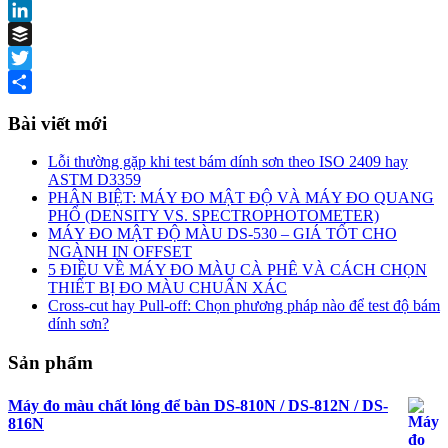
Facebook
LinkedIn
Buffer
Twitter
Share
Bài viết mới
Lỗi thường gặp khi test bám dính sơn theo ISO 2409 hay
ASTM D3359
PHÂN BIỆT: MÁY ĐO MẬT ĐỘ VÀ MÁY ĐO QUANG
PHỔ (DENSITY VS. SPECTROPHOTOMETER)
MÁY ĐO MẬT ĐỘ MÀU DS-530 – GIÁ TỐT CHO
NGÀNH IN OFFSET
5 ĐIỀU VỀ MÁY ĐO MÀU CÀ PHÊ VÀ CÁCH CHỌN
THIẾT BỊ ĐO MÀU CHUẨN XÁC
Cross-cut hay Pull-off: Chọn phương pháp nào để test độ bám
dính sơn?
Sản phẩm
Máy đo màu chất lỏng để bàn DS-810N / DS-812N / DS-
816N