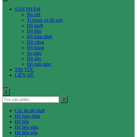
SẢN PHẨM
Đo pH
Tỉ trọng và độ mịn
Độ nhớt
Độ bền
Độ bám dính
Độ cứng
Độ bóng
So màu
Độ dày
Độ mài mòn
TIN TỨC
LIÊN HỆ
Cốc đo độ nhớt
Độ bám dính
Độ bền
Độ bền màu
Độ bền uốn