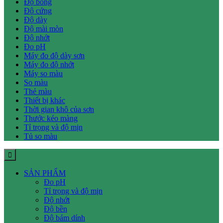
Độ bóng
Độ cứng
Độ dày
Độ mài mòn
Độ nhớt
Đo pH
Máy đo độ dày sơn
Máy đo độ nhớt
Máy so màu
So màu
Thẻ màu
Thiết bị khác
Thời gian khô của sơn
Thước kéo màng
Tỉ trọng và độ mịn
Tủ so màu
SẢN PHẨM
Đo pH
Tỉ trọng và độ mịn
Độ nhớt
Độ bền
Độ bám dính