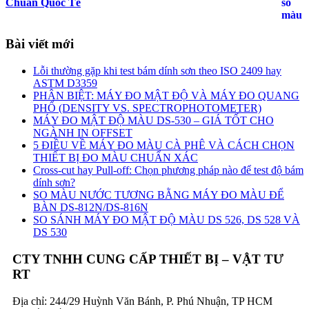
Chuẩn Quốc Tế
Bài viết mới
Lỗi thường gặp khi test bám dính sơn theo ISO 2409 hay
ASTM D3359
PHÂN BIỆT: MÁY ĐO MẬT ĐỘ VÀ MÁY ĐO QUANG
PHỔ (DENSITY VS. SPECTROPHOTOMETER)
MÁY ĐO MẬT ĐỘ MÀU DS-530 – GIÁ TỐT CHO
NGÀNH IN OFFSET
5 ĐIỀU VỀ MÁY ĐO MÀU CÀ PHÊ VÀ CÁCH CHỌN
THIẾT BỊ ĐO MÀU CHUẨN XÁC
Cross-cut hay Pull-off: Chọn phương pháp nào để test độ bám
dính sơn?
SO MÀU NƯỚC TƯƠNG BẰNG MÁY ĐO MÀU ĐỂ
BÀN DS-812N/DS-816N
SO SÁNH MÁY ĐO MẬT ĐỘ MÀU DS 526, DS 528 VÀ
DS 530
CTY TNHH CUNG CẤP THIẾT BỊ – VẬT TƯ
RT
Địa chỉ: 244/29 Huỳnh Văn Bánh, P. Phú Nhuận, TP HCM