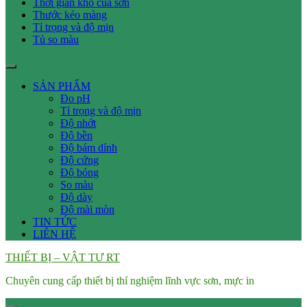
Thời gian khô của sơn
Thước kéo màng
Tỉ trọng và độ mịn
Tủ so màu
SẢN PHẨM
Đo pH
Tỉ trọng và độ mịn
Độ nhớt
Độ bền
Độ bám dính
Độ cứng
Độ bóng
So màu
Độ dày
Độ mài mòn
TIN TỨC
LIÊN HỆ
THIẾT BỊ – VẬT TƯ RT
Chuyên cung cấp thiết bị thí nghiệm lĩnh vực sơn, mực in