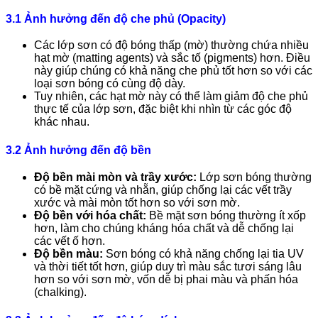
3.1 Ảnh hưởng đến độ che phủ (Opacity)
Các lớp sơn có độ bóng thấp (mờ) thường chứa nhiều
hạt mờ (matting agents) và sắc tố (pigments) hơn. Điều
này giúp chúng có khả năng che phủ tốt hơn so với các
loại sơn bóng có cùng độ dày.
Tuy nhiên, các hạt mờ này có thể làm giảm độ che phủ
thực tế của lớp sơn, đặc biệt khi nhìn từ các góc độ
khác nhau.
3.2 Ảnh hưởng đến độ bền
Độ bền mài mòn và trầy xước:
Lớp sơn bóng thường
có bề mặt cứng và nhẵn, giúp chống lại các vết trầy
xước và mài mòn tốt hơn so với sơn mờ.
Độ bền với hóa chất:
Bề mặt sơn bóng thường ít xốp
hơn, làm cho chúng kháng hóa chất và dễ chống lại
các vết ố hơn.
Độ bền màu:
Sơn bóng có khả năng chống lại tia UV
và thời tiết tốt hơn, giúp duy trì màu sắc tươi sáng lâu
hơn so với sơn mờ, vốn dễ bị phai màu và phấn hóa
(chalking).