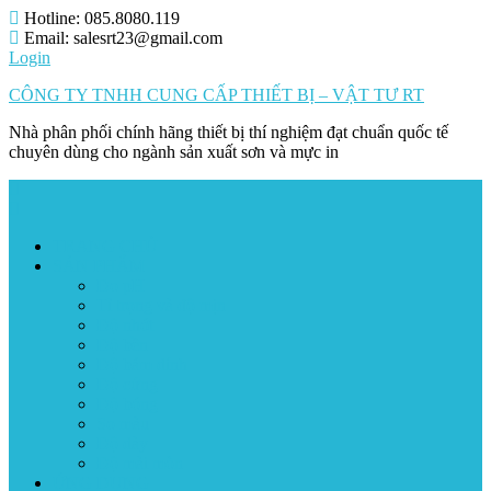
Skip
Hotline: 085.8080.119
to
Email: salesrt23@gmail.com
content
Login
CÔNG TY TNHH CUNG CẤP THIẾT BỊ – VẬT TƯ RT
Nhà phân phối chính hãng thiết bị thí nghiệm đạt chuẩn quốc tế
chuyên dùng cho ngành sản xuất sơn và mực in
TRANG CHỦ
SẢN PHẨM
Đo pH
Tỉ trọng và độ mịn
Độ nhớt
Độ bền
Độ bám dính
Độ cứng
Độ bóng
So màu
Độ dày
Độ mài mòn
ỨNG DỤNG