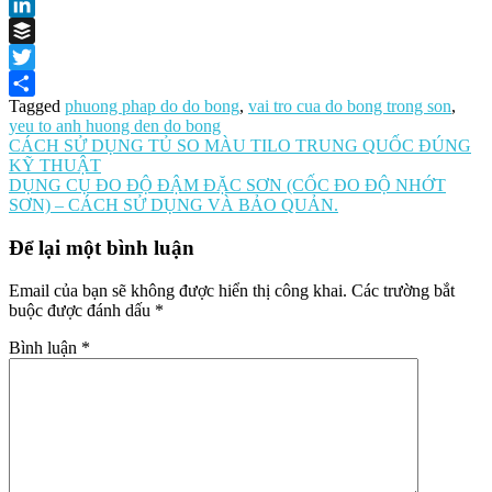
Facebook
LinkedIn
Buffer
Twitter
Tagged
phuong phap do do bong
,
vai tro cua do bong trong son
,
Share
yeu to anh huong den do bong
Điều
CÁCH SỬ DỤNG TỦ SO MÀU TILO TRUNG QUỐC ĐÚNG
KỸ THUẬT
hướng
DỤNG CỤ ĐO ĐỘ ĐẬM ĐẶC SƠN (CỐC ĐO ĐỘ NHỚT
bài
SƠN) – CÁCH SỬ DỤNG VÀ BẢO QUẢN.
viết
Để lại một bình luận
Email của bạn sẽ không được hiển thị công khai.
Các trường bắt
buộc được đánh dấu
*
Bình luận
*