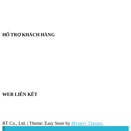
💬
Zalo:
0858 080 119
✉️
Email:
salesrt23@gmail.com
📍
Địa chỉ:
Xem vị trí trên Google Maps
HỔ TRỢ KHÁCH HÀNG
🛒
Hướng dẫn mua hàng
💳
Phương thức thanh toán
🛡️
Chính sách bảo hành, đổi trả
🔒
Chính sách bảo mật
WEB LIÊN KẾT
🌐 LabshopVN.com
🌐 ThietBiRT.com
🌐 ThiNghiemBaoBi.com
RT Co., Ltd.
|
Theme: Easy Store by
Mystery Themes
.