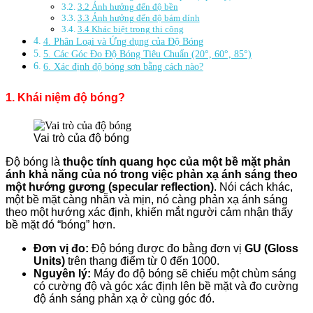
NÓ
3.2 Ảnh hưởng đến độ bền
LÊN
3.3 Ảnh hưởng đến độ bám dính
SƠN,
3.4 Khác biệt trong thi công
LỚP
4. Phân Loại và Ứng dụng của Độ Bóng
PHỦ
5. Các Góc Đo Độ Bóng Tiêu Chuẩn (20°, 60°, 85°)
6. Xác định độ bóng sơn bằng cách nào?
1. Khái niệm độ bóng?
Vai trò của độ bóng
Độ bóng là
thuộc tính quang học của một bề mặt phản
ánh khả năng của nó trong việc phản xạ ánh sáng theo
một hướng gương (specular reflection)
. Nói cách khác,
một bề mặt càng nhẵn và mịn, nó càng phản xạ ánh sáng
theo một hướng xác định, khiến mắt người cảm nhận thấy
bề mặt đó “bóng” hơn.
Đơn vị đo:
Độ bóng được đo bằng đơn vị
GU (Gloss
Units)
trên thang điểm từ 0 đến 1000.
Nguyên lý:
Máy đo độ bóng sẽ chiếu một chùm sáng
có cường độ và góc xác định lên bề mặt và đo cường
độ ánh sáng phản xạ ở cùng góc đó.