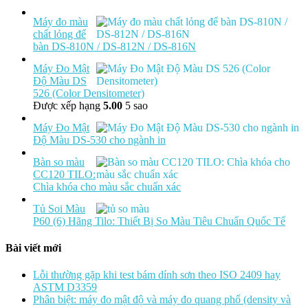
Máy đo màu
chất lỏng để
bàn DS-810N / DS-812N / DS-816N
Máy Đo Mật
Độ Màu DS
526 (Color Densitometer)
Được xếp hạng
5.00
5 sao
Máy Đo Mật
Độ Màu DS-530 cho ngành in
Bàn so màu
CC120 TILO:
Chìa khóa cho màu sắc chuẩn xác
Tủ Soi Màu
P60 (6) Hãng Tilo: Thiết Bị So Màu Tiêu Chuẩn Quốc Tế
Bài viết mới
Lỗi thường gặp khi test bám dính sơn theo ISO 2409 hay
ASTM D3359
Phân biệt: máy đo mật độ và máy đo quang phổ (density và