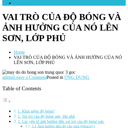
LIÊN HỆ
VAI TRÒ CỦA ĐỘ BÓNG VÀ
ẢNH HƯỞNG CỦA NÓ LÊN
SƠN, LỚP PHỦ
Home
VAI TRÒ CỦA ĐỘ BÓNG VÀ ẢNH HƯỞNG CỦA NÓ
LÊN SƠN, LỚP PHỦ
on
admin
Leave a Comment
Posted in
ỨNG DỤNG
VAI
TRÒ
Table of Contents
CỦA
ĐỘ
BÓNG
VÀ
1. Khái niệm độ bóng?
ẢNH
2. Vai trò của độ bóng sơn, lớp phủ
HƯỞNG
3. Các yếu tố ảnh hưởng đến vai trò của độ bóng sơn:
CỦA
3.1 Ảnh hưởng đến độ che phủ (Opacity)