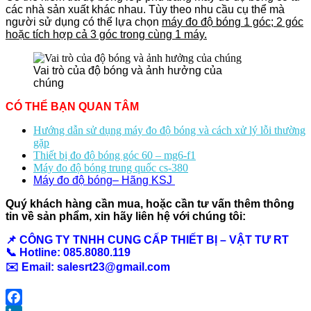
các nhà sản xuất khác
nhau. Tùy theo nhu cầu cụ thể mà
người sử dụng có thể lựa chọn
máy đo độ bóng 1 góc; 2 góc
hoặc tích hợp cả 3 góc trong cùng 1 máy.
Vai trò của độ bóng và ảnh hưởng của
chúng
CÓ THỂ BẠN QUAN TÂM
Hướng dẫn sử dụng máy đo độ bóng và cách xử lý lỗi thường
gặp
Thiết bị đo độ bóng góc 60 – mg6-f1
Máy đo độ bóng trung quốc cs-380
Máy đo độ bóng– Hãng KSJ
Quý khách hàng cần mua, hoặc cần tư vấn thêm thông
tin về sản phẩm, xin hãy liên hệ với chúng tôi:
📌 CÔNG TY TNHH CUNG CẤP THIẾT BỊ – VẬT TƯ RT
📞 Hotline: 085.8080.119
✉️ Email:
salesrt23@gmail.com