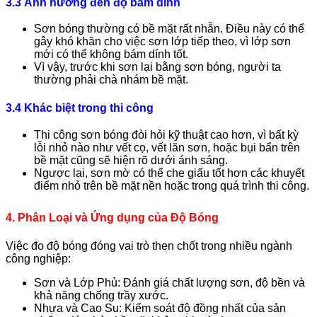
3.3 Ảnh hưởng đến độ bám dính
Sơn bóng thường có bề mặt rất nhẵn. Điều này có thể
gây khó khăn cho việc sơn lớp tiếp theo, vì lớp sơn
mới có thể không bám dính tốt.
Vì vậy, trước khi sơn lại bằng sơn bóng, người ta
thường phải chà nhám bề mặt.
3.4 Khác biệt trong thi công
Thi công sơn bóng đòi hỏi kỹ thuật cao hơn, vì bất kỳ
lỗi nhỏ nào như vết cọ, vết lăn sơn, hoặc bụi bẩn trên
bề mặt cũng sẽ hiện rõ dưới ánh sáng.
Ngược lại, sơn mờ có thể che giấu tốt hơn các khuyết
điểm nhỏ trên bề mặt nền hoặc trong quá trình thi công.
4. Phân Loại và Ứng dụng của Độ Bóng
Việc đo độ bóng đóng vai trò then chốt trong nhiều ngành
công nghiệp:
Sơn và Lớp Phủ: Đánh giá chất lượng sơn, độ bền và
khả năng chống trầy xước.
Nhựa và Cao Su: Kiểm soát độ đồng nhất của sản