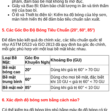
phẩm, đảm bảo bề mặt không bị mờ đục.
Giấy và Bao Bì: Đảm bảo chất lượng in ấn và tính thẩm
mỹ của bao bì.
Ô tô và Thiết bị điện tử: Kiểm tra độ bóng của lớp sơn,
màn hình hiển thị để đảm bảo tiêu chuẩn sản xuất.
5. Các Góc Đo Độ Bóng Tiêu Chuẩn (20°, 60°, 85°)
Để đảm bảo kết quả đo chính xác, các tiêu chuẩn quốc tế
như ASTM D523 và ISO 2813 đã quy định ba góc đo chính,
mỗi góc phù hợp với một loại bề mặt khác nhau.
Loại Bề
Góc Đo
Khoảng Đo (GU)
Mặt:
Khuyến Nghị
Bề mặt
20°
Dùng khi giá trị 60° > 70 GU
bóng cao
Bề mặt
Dùng cho mọi bề mặt, đặc biệt
60°
trung bình
khi 10 GU < giá trị 60° < 70 GU
Bề mặt mờ
85°
Dùng khi giá trị 60° < 10 GU
6. Xác định độ bóng sơn bằng cách nào?
Có thể kiểm tra độ bóng lớp phủ bằng máy đo độ bóng có từ