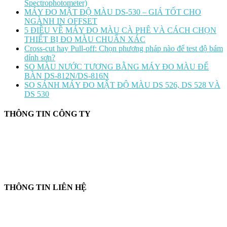
Spectrophotometer)
MÁY ĐO MẬT ĐỘ MÀU DS-530 – GIÁ TỐT CHO
NGÀNH IN OFFSET
5 ĐIỀU VỀ MÁY ĐO MÀU CÀ PHÊ VÀ CÁCH CHỌN
THIẾT BỊ ĐO MÀU CHUẨN XÁC
Cross-cut hay Pull-off: Chọn phương pháp nào để test độ bám
dính sơn?
SO MÀU NƯỚC TƯƠNG BẰNG MÁY ĐO MÀU ĐỂ
BÀN DS-812N/DS-816N
SO SÁNH MÁY ĐO MẬT ĐỘ MÀU DS 526, DS 528 VÀ
DS 530
THÔNG TIN CÔNG TY
CÔNG TY TNHH CUNG CẤP THIẾT BỊ – VẬT TƯ RT
📍 244/29 Huỳnh Văn Bánh, P. Phú Nhuận, TP. Hồ Chí Minh
🆔 Mã số thuế:
0319143098
THÔNG TIN LIÊN HỆ
📞
Điện thoại:
0858 080 119