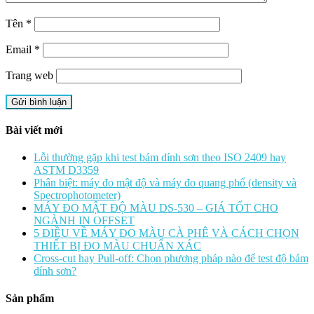
Tên
*
Email
*
Trang web
Bài viết mới
Lỗi thường gặp khi test bám dính sơn theo ISO 2409 hay
ASTM D3359
Phân biệt: máy đo mật độ và máy đo quang phổ (density và
Spectrophotometer)
MÁY ĐO MẬT ĐỘ MÀU DS-530 – GIÁ TỐT CHO
NGÀNH IN OFFSET
5 ĐIỀU VỀ MÁY ĐO MÀU CÀ PHÊ VÀ CÁCH CHỌN
THIẾT BỊ ĐO MÀU CHUẨN XÁC
Cross-cut hay Pull-off: Chọn phương pháp nào để test độ bám
dính sơn?
Sản phẩm